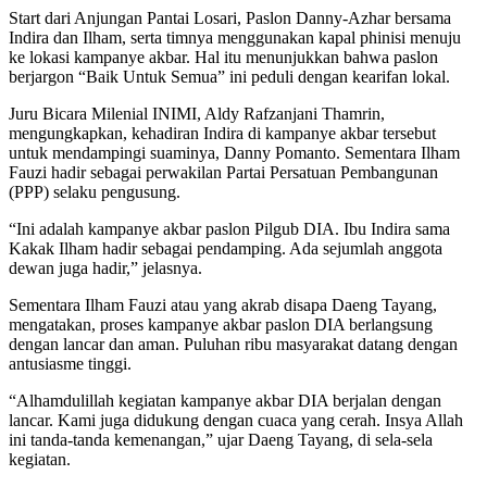
Start dari Anjungan Pantai Losari, Paslon Danny-Azhar bersama
Indira dan Ilham, serta timnya menggunakan kapal phinisi menuju
ke lokasi kampanye akbar. Hal itu menunjukkan bahwa paslon
berjargon “Baik Untuk Semua” ini peduli dengan kearifan lokal.
Juru Bicara Milenial INIMI, Aldy Rafzanjani Thamrin,
mengungkapkan, kehadiran Indira di kampanye akbar tersebut
untuk mendampingi suaminya, Danny Pomanto. Sementara Ilham
Fauzi hadir sebagai perwakilan Partai Persatuan Pembangunan
(PPP) selaku pengusung.
“Ini adalah kampanye akbar paslon Pilgub DIA. Ibu Indira sama
Kakak Ilham hadir sebagai pendamping. Ada sejumlah anggota
dewan juga hadir,” jelasnya.
Sementara Ilham Fauzi atau yang akrab disapa Daeng Tayang,
mengatakan, proses kampanye akbar paslon DIA berlangsung
dengan lancar dan aman. Puluhan ribu masyarakat datang dengan
antusiasme tinggi.
“Alhamdulillah kegiatan kampanye akbar DIA berjalan dengan
lancar. Kami juga didukung dengan cuaca yang cerah. Insya Allah
ini tanda-tanda kemenangan,” ujar Daeng Tayang, di sela-sela
kegiatan.