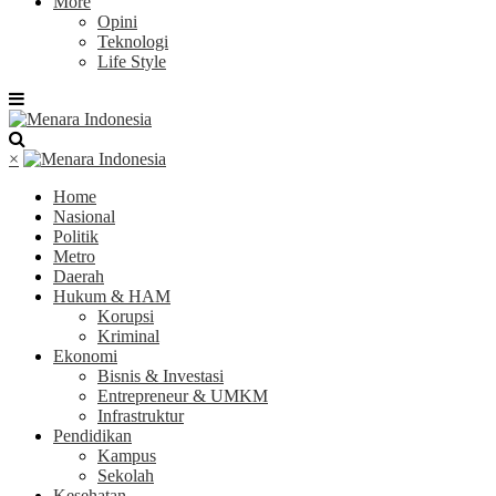
More
Opini
Teknologi
Life Style
×
Home
Nasional
Politik
Metro
Daerah
Hukum & HAM
Korupsi
Kriminal
Ekonomi
Bisnis & Investasi
Entrepreneur & UMKM
Infrastruktur
Pendidikan
Kampus
Sekolah
Kesehatan