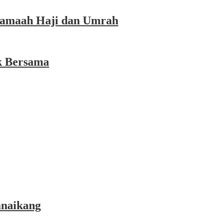
 Jamaah Haji dan Umrah
k Bersama
anaikang