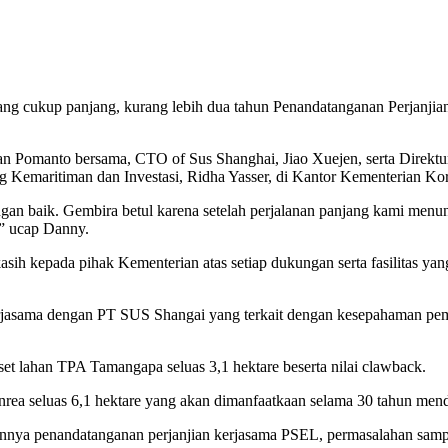
yang cukup panjang, kurang lebih dua tahun Penandatanganan Perjanji
n Pomanto bersama, CTO of Sus Shanghai, Jiao Xuejen, serta Direkt
 Kemaritiman dan Investasi, Ridha Yasser, di Kantor Kementerian Kor
ngan baik. Gembira betul karena setelah perjalanan panjang kami menu
” ucap Danny.
ih kepada pihak Kementerian atas setiap dukungan serta fasilitas yan
erjasama dengan PT SUS Shangai yang terkait dengan kesepahaman pe
et lahan TPA Tamangapa seluas 3,1 hektare beserta nilai clawback.
nrea seluas 6,1 hektare yang akan dimanfaatkaan selama 30 tahun men
annya penandatanganan perjanjian kerjasama PSEL, permasalahan sampa