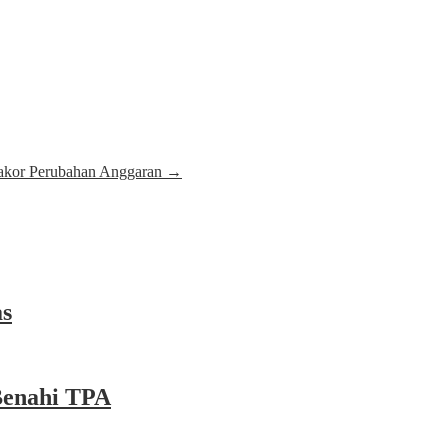
Rakor Perubahan Anggaran
→
as
Benahi TPA