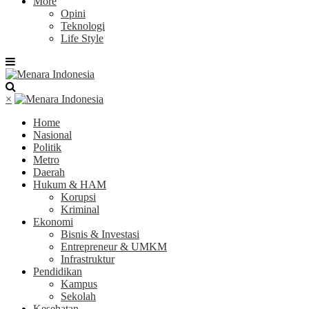
More
Opini
Teknologi
Life Style
×
Home
Nasional
Politik
Metro
Daerah
Hukum & HAM
Korupsi
Kriminal
Ekonomi
Bisnis & Investasi
Entrepreneur & UMKM
Infrastruktur
Pendidikan
Kampus
Sekolah
Kesehatan