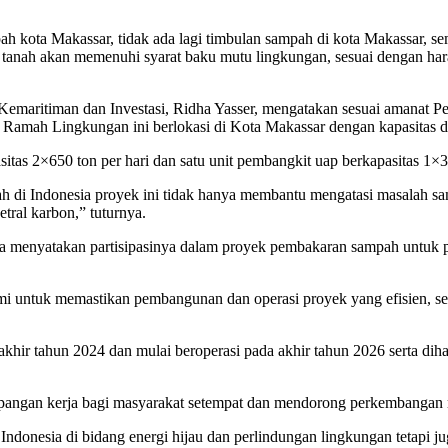
kota Makassar, tidak ada lagi timbulan sampah di kota Makassar, sem
n tanah akan memenuhi syarat baku mutu lingkungan, sesuai dengan har
Kemaritiman dan Investasi, Ridha Yasser, mengatakan sesuai amanat
i Ramah Lingkungan ini berlokasi di Kota Makassar dengan kapasitas d
sitas 2×650 ton per hari dan satu unit pembangkit uap berkapasitas 1
ah di Indonesia proyek ini tidak hanya membantu mengatasi masalah sa
tral karbon,” tuturnya.
enyatakan partisipasinya dalam proyek pembakaran sampah untuk pemba
 untuk memastikan pembangunan dan operasi proyek yang efisien, se
akhir tahun 2024 dan mulai beroperasi pada akhir tahun 2026 serta di
gan kerja bagi masyarakat setempat dan mendorong perkembangan rant
ndonesia di bidang energi hijau dan perlindungan lingkungan tetapi j