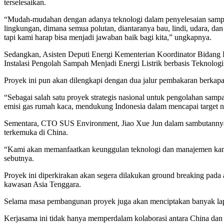
terselesaikan.
“Mudah-mudahan dengan adanya teknologi dalam penyelesaian sampah 
lingkungan, dimana semua polutan, diantaranya bau, lindi, udara, da
tapi kami harap bisa menjadi jawaban baik bagi kita,” ungkapnya.
Sedangkan, Asisten Deputi Energi Kementerian Koordinator Bidang 
Instalasi Pengolah Sampah Menjadi Energi Listrik berbasis Teknolog
Proyek ini pun akan dilengkapi dengan dua jalur pembakaran berkapa
“Sebagai salah satu proyek strategis nasional untuk pengolahan samp
emisi gas rumah kaca, mendukung Indonesia dalam mencapai target ne
Sementara, CTO SUS Environment, Jiao Xue Jun dalam sambutannya m
terkemuka di China.
“Kami akan memanfaatkan keunggulan teknologi dan manajemen kami
sebutnya.
Proyek ini diperkirakan akan segera dilakukan ground breaking pada 
kawasan Asia Tenggara.
Selama masa pembangunan proyek juga akan menciptakan banyak lapan
Kerjasama ini tidak hanya memperdalam kolaborasi antara China dan I