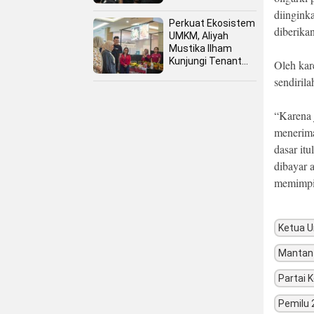
diingink
Perkuat Ekosistem
diberika
UMKM, Aliyah
Mustika Ilham
Kunjungi Tenant
Oleh ka
Kuliner dan Booth
sendiril
Fashion Fiesta
“Karena 
menerima
dasar it
dibayar
memimpi
Ketua 
Mantan 
Partai 
Pemilu 