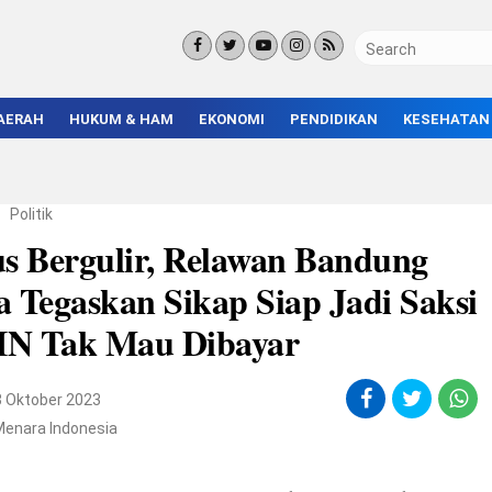
AERAH
HUKUM & HAM
EKONOMI
PENDIDIKAN
KESEHATAN
KORUPSI
BISNIS & INVESTASI
KAMPUS
KRIMINAL
ENTREPRENEUR &
SEKOLAH
UMKM
INFRASTRUKTUR
/
Politik
us Bergulir, Relawan Bandung
 Tegaskan Sikap Siap Jadi Saksi
N Tak Mau Dibayar
3 Oktober 2023
Menara Indonesia