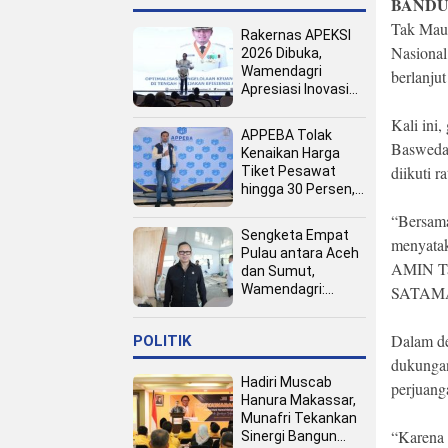
BANDU
Tak Mau
Rakernas APEKSI
Nasional
2026 Dibuka,
Wamendagri
berlanjut
Apresiasi Inovasi
Pertumbuhan PAD
Kali ini
Tingkat Kota
APPEBA Tolak
Baswedan
Kenaikan Harga
diikuti 
Tiket Pesawat
hingga 30 Persen,
Dinilai Bebani
“Bersama
Jamaah Haji dan
Sengketa Empat
menyata
Umrah
Pulau antara Aceh
AMIN Ta
dan Sumut,
Wamendagri:
SATAMAR
Semua Pihak
Duduk Bersama
Dalam de
POLITIK
dukungan
Hadiri Muscab
perjuang
Hanura Makassar,
Munafri Tekankan
“Karena 
Sinergi Bangun