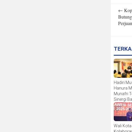
Post
←
Kope
navigatio
Butung
Perjua
TERKA
Hadiri M
Hanura M
Munafri 
Sinergi B
Kota
Wali Kota
Kolaboras