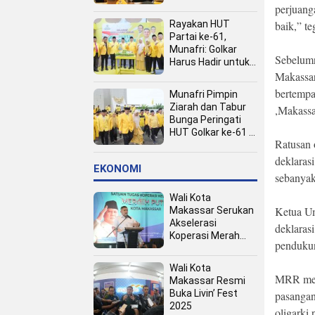
Kota
perjuang
baik,” t
Rayakan HUT
Partai ke-61,
Munafri: Golkar
Sebelum
Harus Hadir untuk
Makassa
Rakyat
bertemp
Munafri Pimpin
Ziarah dan Tabur
,Makassa
Bunga Peringati
HUT Golkar ke-61 di
Ratusan 
TMP Panaikang
deklaras
EKONOMI
sebanyak
Wali Kota
Ketua U
Makassar Serukan
Akselerasi
deklara
Koperasi Merah
pendukun
Putih, Dukung
Program Presiden
Wali Kota
Prabowo
MRR mene
Makassar Resmi
Buka Livin’ Fest
pasangan
2025
oligarki