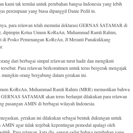
an kami tak ternilai untuk perubahan bangsa Indonesia yang lebih
egas perempuan yang biasa dipanggil Danie Pedil in.
nya, para relawan telah memulai deklarasi GERNAS SATAMAR di
r, dipimpin Ketua Umum KoRaAn, Muhammad Ramli Rahim,
at di Posko Pemenangan KoReAn, Jl Meranti Panakukkang
r.
orang dari berbagai simpul relawan turut hadir dan mengikuti
i tersebut. Para relawan berkomitmen untuk terus bergerak mengajak
 mungkin orang bergabung dalam gerakan ini.
mum KoReAn, Muhammad Ramli Rahim (MRR) memastikan bahwa
si GERNAS SATAMAR akan terus berlanjut dilakukan para relawan
g pasangan AMIN di berbagai wilayah Indonesia.
gaskan, gerakan ini dilakukan sebagai bentuk dukungan untuk
 AMIN agar tidak terjebak kepentingan pemodal apalagi oleh
 politik. Para relawan, kata dia, sangat sadar bahwa perubahan yang