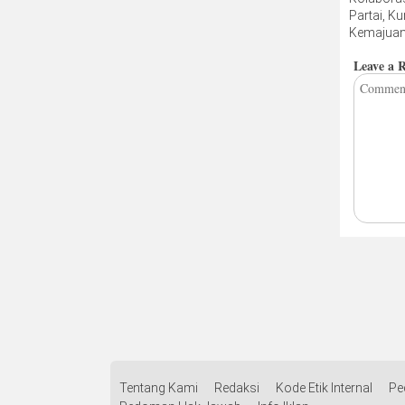
Partai, Ku
Kemajua
Pembang
Leave a 
Tentang Kami
Redaksi
Kode Etik Internal
Pe