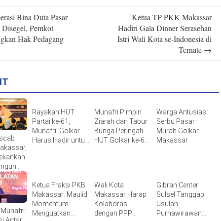
rasi Bina Duta Pasar
Ketua TP PKK Makassar
n
 Disegel, Pemkot
Hadiri Gala Dinner Serasehan
ngkan Hak Pedagang
Istri Wali Kota se-Indonesia di
Ternate
→
IT
Rayakan HUT
Munafri Pimpin
Warga Antusias
Partai ke-61,
Ziarah dan Tabur
Serbu Pasar
Munafri: Golkar
Bunga Peringati
Murah Golkar
uscab
Harus Hadir untuk
HUT Golkar ke-61
Makassar
akassar,
Rakyat
di TMP Panaikang
Tekankan
angun
Ketua Fraksi PKB
Wali Kota
Gibran Center
Makassar: Maulid
Makassar Harap
Sulsel Tanggapi
Momentum
Kolaborasi
Usulan
 Munafri:
Menguatkan
dengan PPP
Purnawirawan:
i Antar