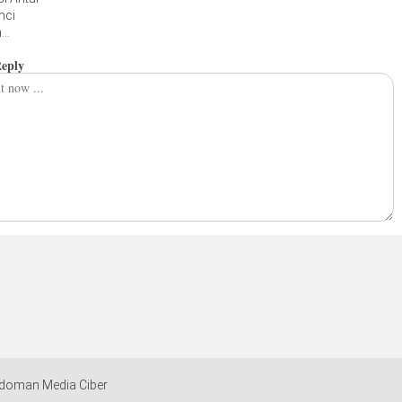
Akhlak dan
Warnai
Jangan Cederai
nci
Aspirasi Rakyat
Pemerintahan
Hasil Pemilu yang
n
Kota
Sah
unan
Reply
doman Media Ciber