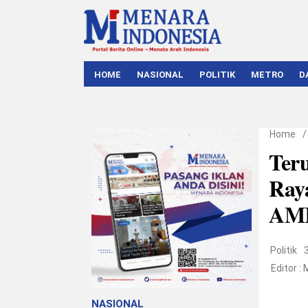
HOME
NASIONAL
POLITIK
METRO
D
Home
Ter
Raya
AMI
Politik
Editor :
NASIONAL