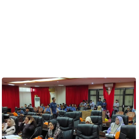
Kesehatan
Lingkungan
Olahraga
More
©
Copyright
2026
Menara