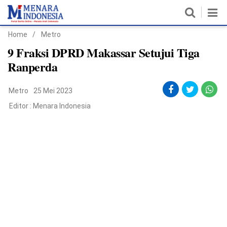
Home
/
Metro
Home
9 Fraksi DPRD Makassar Setujui Tiga
Ranperda
Nasional
Metro
25 Mei 2023
Politik
Editor :
Menara Indonesia
Metro
Daerah
Hukum & HAM
Ekonomi
Pendidikan