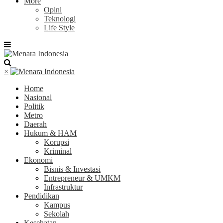
More
Opini
Teknologi
Life Style
×
Home
Nasional
Politik
Metro
Daerah
Hukum & HAM
Korupsi
Kriminal
Ekonomi
Bisnis & Investasi
Entrepreneur & UMKM
Infrastruktur
Pendidikan
Kampus
Sekolah
Kesehatan