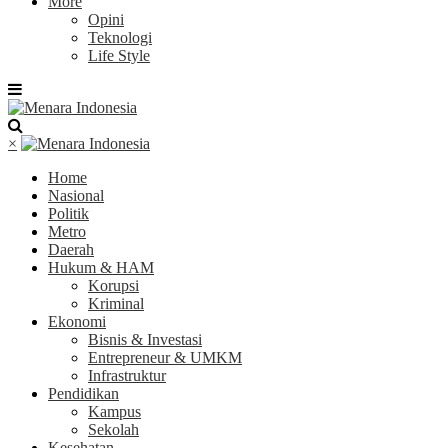
More
Opini
Teknologi
Life Style
×
Home
Nasional
Politik
Metro
Daerah
Hukum & HAM
Korupsi
Kriminal
Ekonomi
Bisnis & Investasi
Entrepreneur & UMKM
Infrastruktur
Pendidikan
Kampus
Sekolah
Kesehatan