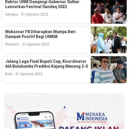
Kesehatan
Rektor UNM Dampingi Gubernur Sulbar
Luncurkan Festival Sandeq 2022
Lingkungan
Kampus
31 Agustus 2022
Olahraga
Makassar F8 Diharapkan Mampu Beri
Dampak Positif Bagi UMKM
More
Ekonomi
31 Agustus 2022
Jelang Laga Final Bupati Cup, Koordinator
AIA Bulukumba Prediksi Kajang Menang 2-0
Bola
31 Agustus 2022
©
Copyright
2026
Menara