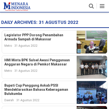
DAILY ARCHIVES:
31 AGUSTUS 2022
Home
Nasional
Legislator PPP Dorong Penambahan
Armada Sampah di Makassar
Politik
Metro
31 Agustus 2022
Metro
HMI Minta BPK Sulsel Awasi Penggunaan
Anggaran Negara di Pemkot Makassar
Daerah
Metro
31 Agustus 2022
Hukum & HAM
Bupati Cup Panggung Askab PSSI
Ekonomi
Mendeklarasikan Bahasa Keberagaman
Bulukumba
Pendidikan
Daerah
31 Agustus 2022