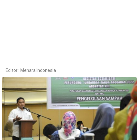
Kesehatan
Lingkungan
Olahraga
More
Editor :
Menara Indonesia
©
Copyright
2026
Menara