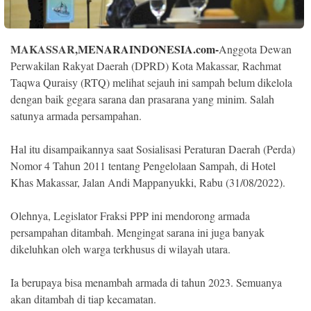
Indonesia
.
All
Right
Reserve
MAKASSAR,
MENARAINDONESIA.com-
Anggota Dewan
Perwakilan Rakyat Daerah (DPRD) Kota Makassar, Rachmat
Taqwa Quraisy (RTQ) melihat sejauh ini sampah belum dikelola
dengan baik gegara sarana dan prasarana yang minim. Salah
satunya armada persampahan.
Hal itu disampaikannya saat Sosialisasi Peraturan Daerah (Perda)
Nomor 4 Tahun 2011 tentang Pengelolaan Sampah, di Hotel
Khas Makassar, Jalan Andi Mappanyukki, Rabu (31/08/2022).
Olehnya, Legislator Fraksi PPP ini mendorong armada
persampahan ditambah. Mengingat sarana ini juga banyak
dikeluhkan oleh warga terkhusus di wilayah utara.
Ia berupaya bisa menambah armada di tahun 2023. Semuanya
akan ditambah di tiap kecamatan.