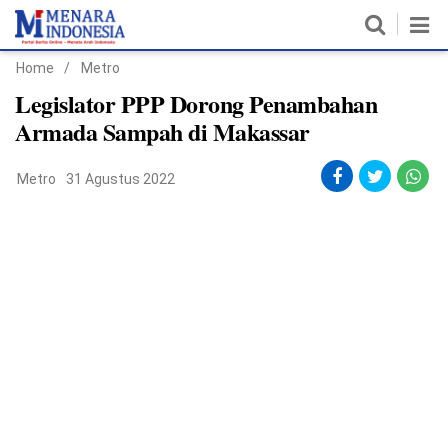
Home
/
Metro
Home
Legislator PPP Dorong Penambahan
Armada Sampah di Makassar
Nasional
Metro
31 Agustus 2022
Politik
Metro
Daerah
Hukum & HAM
Ekonomi
Pendidikan