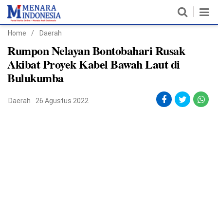
Home
/
Daerah
Home
Rumpon Nelayan Bontobahari Rusak
Akibat Proyek Kabel Bawah Laut di
Nasional
Bulukumba
Politik
Daerah
26 Agustus 2022
Metro
Daerah
Hukum & HAM
Ekonomi
Pendidikan