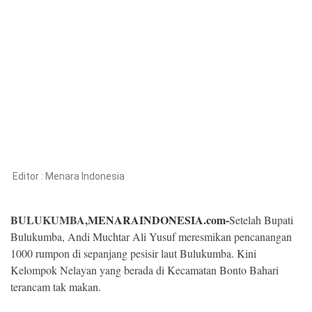
Kesehatan
Lingkungan
Olahraga
More
Editor :
Menara Indonesia
BULUKUMBA,
MENARAINDONESIA.com-
Setelah Bupati
Bulukumba, Andi Muchtar Ali Yusuf meresmikan pencanangan
1000 rumpon di sepanjang pesisir laut Bulukumba. Kini
Kelompok Nelayan yang berada di Kecamatan Bonto Bahari
©
terancam tak makan.
Copyright
2026
Menara