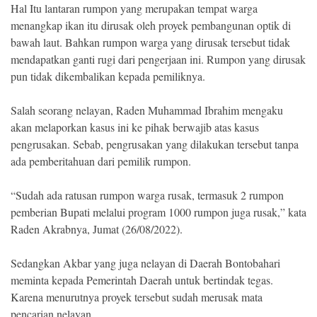
Indonesia
Hal Itu lantaran rumpon yang merupakan tempat warga
.
menangkap ikan itu dirusak oleh proyek pembangunan optik di
All
Right
bawah laut. Bahkan rumpon warga yang dirusak tersebut tidak
Reserve
mendapatkan ganti rugi dari pengerjaan ini. Rumpon yang dirusak
pun tidak dikembalikan kepada pemiliknya.
Salah seorang nelayan, Raden Muhammad Ibrahim mengaku
akan melaporkan kasus ini ke pihak berwajib atas kasus
pengrusakan. Sebab, pengrusakan yang dilakukan tersebut tanpa
ada pemberitahuan dari pemilik rumpon.
“Sudah ada ratusan rumpon warga rusak, termasuk 2 rumpon
pemberian Bupati melalui program 1000 rumpon juga rusak,” kata
Raden Akrabnya, Jumat (26/08/2022).
Sedangkan Akbar yang juga nelayan di Daerah Bontobahari
meminta kepada Pemerintah Daerah untuk bertindak tegas.
Karena menurutnya proyek tersebut sudah merusak mata
pencarian nelayan.