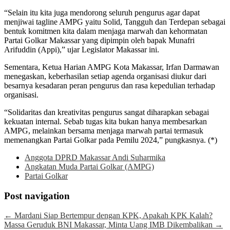
“Selain itu kita juga mendorong seluruh pengurus agar dapat
menjiwai tagline AMPG yaitu Solid, Tangguh dan Terdepan sebagai
bentuk komitmen kita dalam menjaga marwah dan kehormatan
Partai Golkar Makassar yang dipimpin oleh bapak Munafri
Arifuddin (Appi),” ujar Legislator Makassar ini.
Sementara, Ketua Harian AMPG Kota Makassar, Irfan Darmawan
menegaskan, keberhasilan setiap agenda organisasi diukur dari
besarnya kesadaran peran pengurus dan rasa kepedulian terhadap
organisasi.
“Solidaritas dan kreativitas pengurus sangat diharapkan sebagai
kekuatan internal. Sebab tugas kita bukan hanya membesarkan
AMPG, melainkan bersama menjaga marwah partai termasuk
memenangkan Partai Golkar pada Pemilu 2024,” pungkasnya. (*)
Anggota DPRD Makassar Andi Suharmika
Angkatan Muda Partai Golkar (AMPG)
Partai Golkar
Post navigation
←
Mardani Siap Bertempur dengan KPK, Apakah KPK Kalah?
Massa Geruduk BNI Makassar, Minta Uang IMB Dikembalikan
→