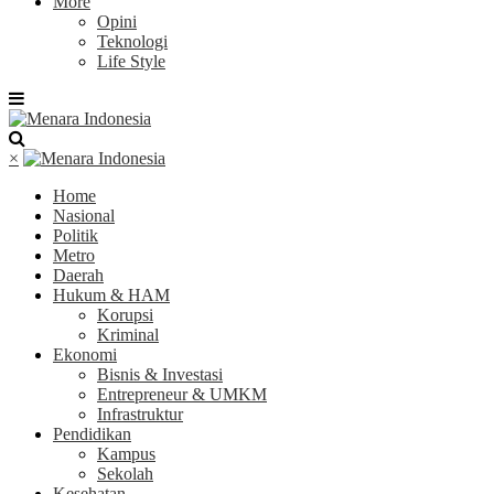
More
Opini
Teknologi
Life Style
×
Home
Nasional
Politik
Metro
Daerah
Hukum & HAM
Korupsi
Kriminal
Ekonomi
Bisnis & Investasi
Entrepreneur & UMKM
Infrastruktur
Pendidikan
Kampus
Sekolah
Kesehatan