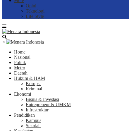
More
Opini
Teknologi
Life Style
×
Home
Nasional
Politik
Metro
Daerah
Hukum & HAM
Korupsi
Kriminal
Ekonomi
Bisnis & Investasi
Entrepreneur & UMKM
Infrastruktur
Pendidikan
Kampus
Sekolah
Kesehatan