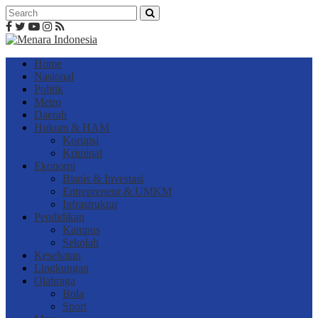
Home
Nasional
Politik
Metro
Daerah
Hukum & HAM
Korupsi
Kriminal
Ekonomi
Bisnis & Investasi
Entrepreneur & UMKM
Infrastruktur
Pendidikan
Kampus
Sekolah
Kesehatan
Lingkungan
Olahraga
Bola
Sport