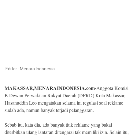
Kesehatan
Lingkungan
Olahraga
More
Editor :
Menara Indonesia
MAKASSAR,
MENARAINDONESIA.com-
Anggota Komisi
B Dewan Perwakilan Rakyat Daerah (DPRD) Kota Makassar,
Hasanuddin Leo mengatakan selama ini regulasi soal reklame
sudah ada, namun banyak terjadi pelanggaran.
©
Sebab itu, kata dia, ada banyak titik reklame yang bakal
Copyright
2026
diterbitkan ulang lantaran ditengarai tak memiliki izin. Selain itu,
Menara