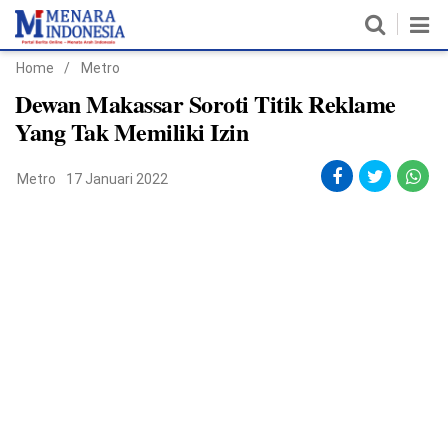
Home
/
Metro
Home
Dewan Makassar Soroti Titik Reklame
Yang Tak Memiliki Izin
Nasional
Metro
17 Januari 2022
Politik
Metro
Daerah
Hukum & HAM
Ekonomi
Pendidikan