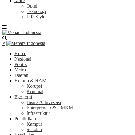
More
Opini
Teknologi
Life Style
×
Home
Nasional
Politik
Metro
Daerah
Hukum & HAM
Korupsi
Kriminal
Ekonomi
Bisnis & Investasi
Entrepreneur & UMKM
Infrastruktur
Pendidikan
Kampus
Sekolah
Kesehatan