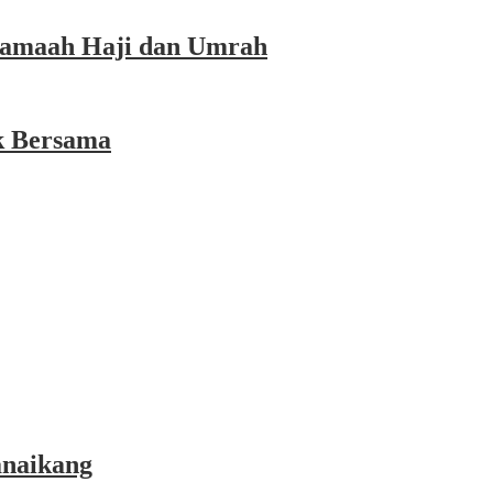
 Jamaah Haji dan Umrah
k Bersama
anaikang