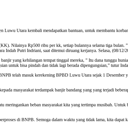
en Luwu Utara kembali mendapatkan bantuan, untuk membantu korba
(KK). Nilainya Rp500 ribu per kk, setiap bulannya selama tiga bulan.
 Indah Putri Indriani, saat ditemui diruang kerjanya. Selasa, (08/12/2
banjir yang kehilangan tempat tinggal mereka, ” Itu dana tunggu hun
ian untuk bisa pindah dan tidak lagi berada dipengungsian,” tutur Ind
NPB telah masuk kerekening BPBD Luwu Utara sejak 1 Desember yang
pada masyarakat terdampak banjir bandang yang yang terjadi beberap
antu meringankan beban masyarakat kita yang tertimpa musibah. Untuk 
berproses di BNPB. Semoga dalam waktu yang tidak lama, kita dapat ka