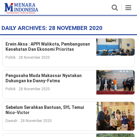
DAILY ARCHIVES:
28 NOVEMBER 2020
Home
Nasional
Erwin Aksa : APPI Walikota, Pembangunan
Kesehatan Dan Ekonomi Prioritas
Politik
Politik
28 November 2020
Metro
Pengusaha Muda Makassar Nyatakan
Dukungan ke Danny-Fatma
Daerah
Politik
28 November 2020
Hukum & HAM
Sebelum Serahkan Bantuan, SYL Temui
Ekonomi
Nico-Victor
Daerah
28 November 2020
Pendidikan