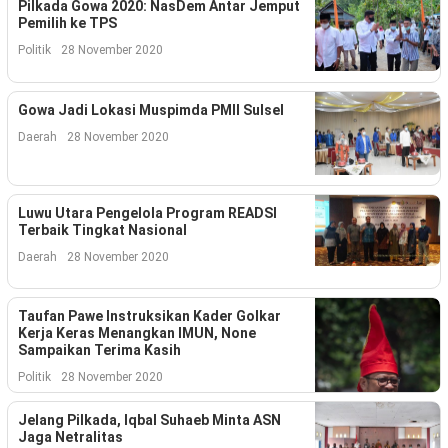
Kesehatan
Pilkada Gowa 2020: NasDem Antar Jemput
Pemilih ke TPS
Lingkungan
Politik
28 November 2020
Olahraga
Gowa Jadi Lokasi Muspimda PMII Sulsel
Daerah
28 November 2020
More
Luwu Utara Pengelola Program READSI
Terbaik Tingkat Nasional
Daerah
28 November 2020
Taufan Pawe Instruksikan Kader Golkar
Kerja Keras Menangkan IMUN, None
Sampaikan Terima Kasih
Politik
28 November 2020
©
Copyright
Jelang Pilkada, Iqbal Suhaeb Minta ASN
2026
Jaga Netralitas
Menara