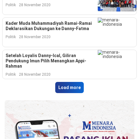
Indonesia
Politik
28 November 2020
.
All
Right
Reserve
Kader Muda Muhammadiyah Ramai-Ramai
Deklarasikan Dukungan ke Danny-Fatma
Politik
28 November 2020
Setelah Loyalis Danny-Ical, Giliran
Pendukung Imun Pilih Menangkan Appi-
Rahman
Politik
28 November 2020
Load more