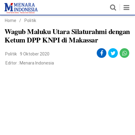
Home
/
Politik
Home
Wagub Maluku Utara Silaturahmi dengan
Ketum DPP KNPI di Makassar
Nasional
Politik
9 Oktober 2020
Politik
Editor :
Menara Indonesia
Metro
Daerah
Hukum & HAM
Ekonomi
Pendidikan