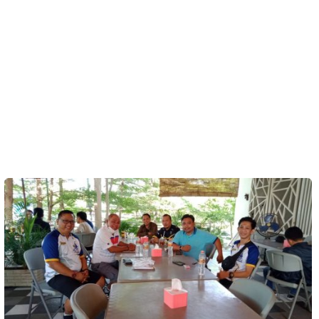
Kesehatan
Lingkungan
Olahraga
More
©
Copyright
2026
Menara