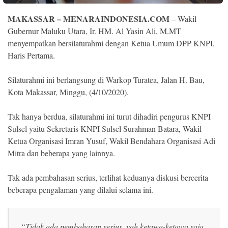
Indonesia
.
MAKASSAR – MENARAINDONESIA.COM
– Wakil
All
Right
Gubernur Maluku Utara, Ir. HM. Al Yasin Ali, M.MT
Reserve
menyempatkan bersilaturahmi dengan Ketua Umum DPP KNPI,
Haris Pertama.
Silaturahmi ini berlangsung di Warkop Turatea, Jalan H. Bau,
Kota Makassar, Minggu, (4/10/2020).
Tak hanya berdua, silaturahmi ini turut dihadiri pengurus KNPI
Sulsel yaitu Sekretaris KNPI Sulsel Surahman Batara, Wakil
Ketua Organisasi Imran Yusuf, Wakil Bendahara Organisasi Adi
Mitra dan beberapa yang lainnya.
Tak ada pembahasan serius, terlihat keduanya diskusi bercerita
beberapa pengalaman yang dilalui selama ini.
“Tidak ada pembahasan serius, yah ketawa-ketawa saja,