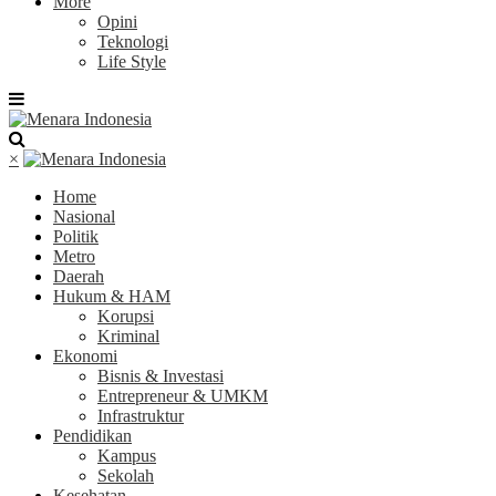
More
Opini
Teknologi
Life Style
×
Home
Nasional
Politik
Metro
Daerah
Hukum & HAM
Korupsi
Kriminal
Ekonomi
Bisnis & Investasi
Entrepreneur & UMKM
Infrastruktur
Pendidikan
Kampus
Sekolah
Kesehatan