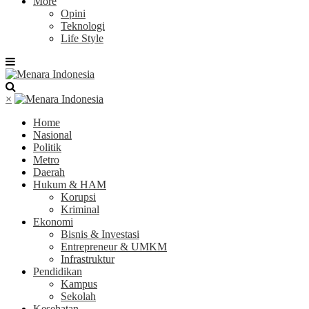
More
Opini
Teknologi
Life Style
×
Home
Nasional
Politik
Metro
Daerah
Hukum & HAM
Korupsi
Kriminal
Ekonomi
Bisnis & Investasi
Entrepreneur & UMKM
Infrastruktur
Pendidikan
Kampus
Sekolah
Kesehatan