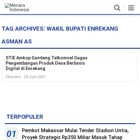
TAG ARCHIVES:
WAKIL BUPATI ENREKANG
Home
ASMAN AS
Nasional
Politik
STIE Amkop Gandeng Telkomsel Gagas
Pengembangan Produk Desa Berbasis
Digital di Enrekang
Metro
Ekonomi
24 Juni 2021
Daerah
Hukum & HAM
Ekonomi
TERPOPULER
Pendidikan
Pemkot Makassar Mulai Tender Stadion Untia,
01
Proyek Strategis Rp350 Miliar Masuk Tahap