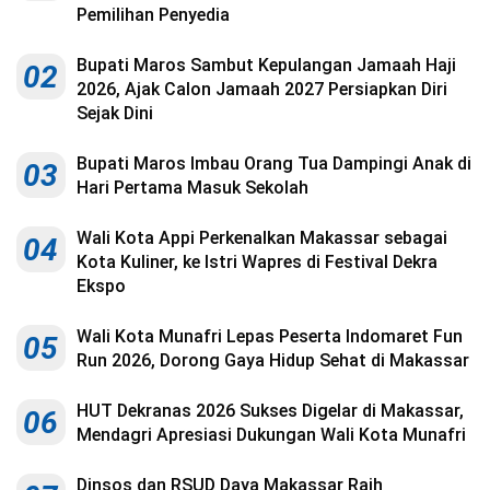
Kesehatan
Pemilihan Penyedia
Lingkungan
Bupati Maros Sambut Kepulangan Jamaah Haji
02
2026, Ajak Calon Jamaah 2027 Persiapkan Diri
Olahraga
Sejak Dini
More
Bupati Maros Imbau Orang Tua Dampingi Anak di
03
Hari Pertama Masuk Sekolah
Wali Kota Appi Perkenalkan Makassar sebagai
04
Kota Kuliner, ke Istri Wapres di Festival Dekra
Ekspo
Wali Kota Munafri Lepas Peserta Indomaret Fun
05
Run 2026, Dorong Gaya Hidup Sehat di Makassar
HUT Dekranas 2026 Sukses Digelar di Makassar,
06
Mendagri Apresiasi Dukungan Wali Kota Munafri
©
Copyright
2026
Menara
Dinsos dan RSUD Daya Makassar Raih