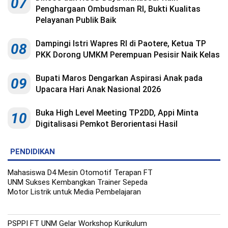
07
Indonesia
Penghargaan Ombudsman RI, Bukti Kualitas
.
All
Pelayanan Publik Baik
Right
Reserve
Dampingi Istri Wapres RI di Paotere, Ketua TP
08
PKK Dorong UMKM Perempuan Pesisir Naik Kelas
Bupati Maros Dengarkan Aspirasi Anak pada
09
Upacara Hari Anak Nasional 2026
Buka High Level Meeting TP2DD, Appi Minta
10
Digitalisasi Pemkot Berorientasi Hasil
PENDIDIKAN
Mahasiswa D4 Mesin Otomotif Terapan FT
UNM Sukses Kembangkan Trainer Sepeda
Motor Listrik untuk Media Pembelajaran
PSPPI FT UNM Gelar Workshop Kurikulum