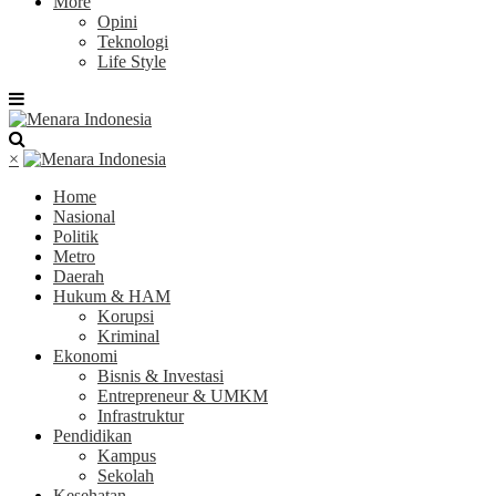
More
Opini
Teknologi
Life Style
×
Home
Nasional
Politik
Metro
Daerah
Hukum & HAM
Korupsi
Kriminal
Ekonomi
Bisnis & Investasi
Entrepreneur & UMKM
Infrastruktur
Pendidikan
Kampus
Sekolah
Kesehatan