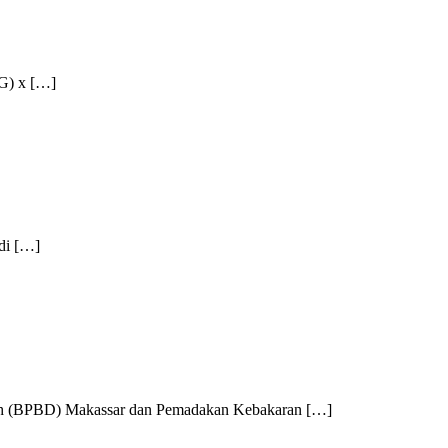
G) x […]
di […]
(BPBD) Makassar dan Pemadakan Kebakaran […]