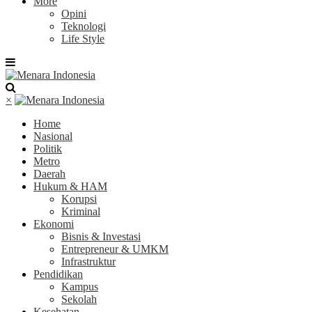
More
Opini
Teknologi
Life Style
×
Home
Nasional
Politik
Metro
Daerah
Hukum & HAM
Korupsi
Kriminal
Ekonomi
Bisnis & Investasi
Entrepreneur & UMKM
Infrastruktur
Pendidikan
Kampus
Sekolah
Kesehatan