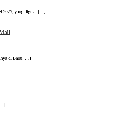
2025, yang digelar […]
Mall
ya di Balai […]
[…]