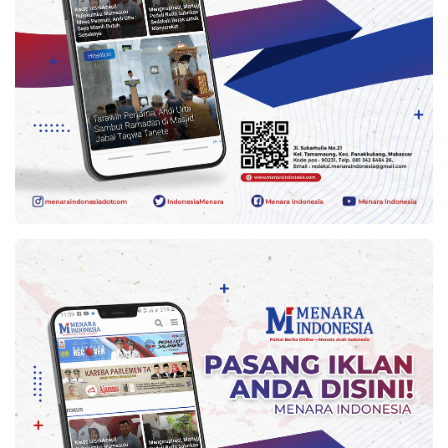
Kesehatan
Lingkungan
Olahraga
More
©
Copyright
2026
Menara