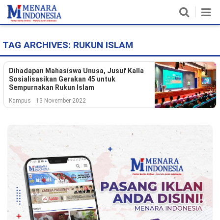
TAG ARCHIVES:
RUKUN ISLAM
Home
Nasional
Dihadapan Mahasiswa Unusa, Jusuf Kalla
Sosialisasikan Gerakan 45 untuk
Sempurnakan Rukun Islam
Politik
Kampus
13 November 2022
Metro
Daerah
Hukum & HAM
Ekonomi
Pendidikan