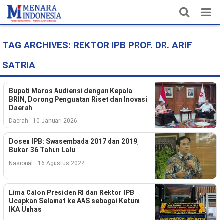
TAG ARCHIVES:
REKTOR IPB PROF. DR. ARIF
Home
SATRIA
Nasional
Politik
Bupati Maros Audiensi dengan Kepala
BRIN, Dorong Penguatan Riset dan Inovasi
Daerah
Metro
Daerah
10 Januari 2026
Daerah
Dosen IPB: Swasembada 2017 dan 2019,
Bukan 36 Tahun Lalu
Hukum & HAM
Nasional
16 Agustus 2022
Ekonomi
Lima Calon Presiden RI dan Rektor IPB
Pendidikan
Ucapkan Selamat ke AAS sebagai Ketum
IKA Unhas