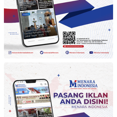
Kesehatan
Lingkungan
Olahraga
More
©
Copyright
2026
Menara