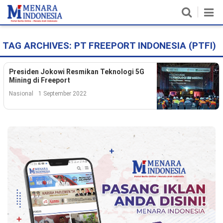
TAG ARCHIVES:
PT FREEPORT INDONESIA (PTFI)
Home
Nasional
Presiden Jokowi Resmikan Teknologi 5G
Mining di Freeport
Politik
Nasional
1 September 2022
Metro
Daerah
Hukum & HAM
Ekonomi
Pendidikan