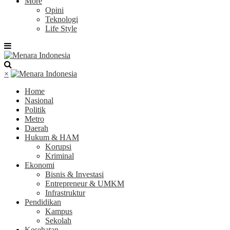
More
Opini
Teknologi
Life Style
×
Home
Nasional
Politik
Metro
Daerah
Hukum & HAM
Korupsi
Kriminal
Ekonomi
Bisnis & Investasi
Entrepreneur & UMKM
Infrastruktur
Pendidikan
Kampus
Sekolah
Kesehatan