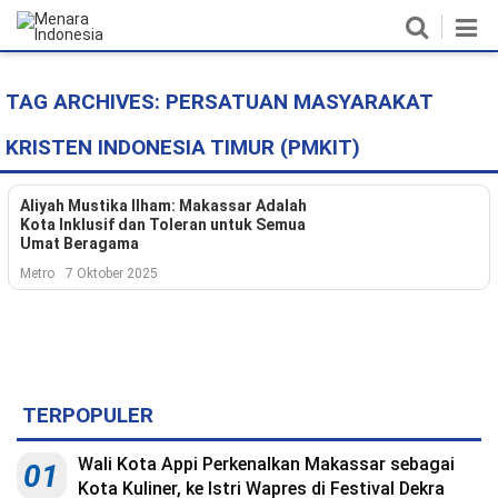
TAG ARCHIVES:
PERSATUAN MASYARAKAT
Home
KRISTEN INDONESIA TIMUR (PMKIT)
Nasional
Politik
Aliyah Mustika Ilham: Makassar Adalah
Kota Inklusif dan Toleran untuk Semua
Umat Beragama
Metro
Metro
7 Oktober 2025
Daerah
Hukum & HAM
Ekonomi
TERPOPULER
Pendidikan
Wali Kota Appi Perkenalkan Makassar sebagai
01
Kota Kuliner, ke Istri Wapres di Festival Dekra