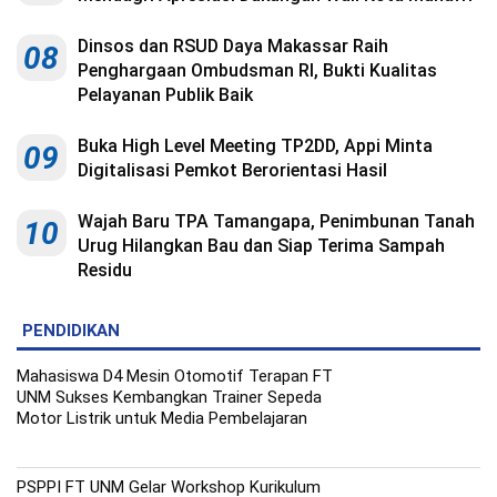
Indonesia
.
All
Dinsos dan RSUD Daya Makassar Raih
08
Right
Reserve
Penghargaan Ombudsman RI, Bukti Kualitas
Pelayanan Publik Baik
Buka High Level Meeting TP2DD, Appi Minta
09
Digitalisasi Pemkot Berorientasi Hasil
Wajah Baru TPA Tamangapa, Penimbunan Tanah
10
Urug Hilangkan Bau dan Siap Terima Sampah
Residu
PENDIDIKAN
Mahasiswa D4 Mesin Otomotif Terapan FT
UNM Sukses Kembangkan Trainer Sepeda
Motor Listrik untuk Media Pembelajaran
PSPPI FT UNM Gelar Workshop Kurikulum