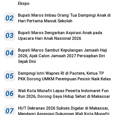
Kesehatan
Ekspo
Lingkungan
Bupati Maros Imbau Orang Tua Dampingi Anak di
02
Hari Pertama Masuk Sekolah
Olahraga
Bupati Maros Dengarkan Aspirasi Anak pada
03
More
Upacara Hari Anak Nasional 2026
Bupati Maros Sambut Kepulangan Jamaah Haji
04
2026, Ajak Calon Jamaah 2027 Persiapkan Diri
Sejak Dini
Dampingi Istri Wapres RI di Paotere, Ketua TP
05
PKK Dorong UMKM Perempuan Pesisir Naik Kelas
Wali Kota Munafri Lepas Peserta Indomaret Fun
06
Run 2026, Dorong Gaya Hidup Sehat di Makassar
©
Copyright
HUT Dekranas 2026 Sukses Digelar di Makassar,
07
2026
Menara
Mendagri Apresiasi Dukungan Wali Kota Munafri