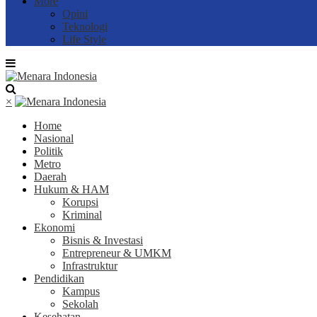
More
Opini
Teknologi
Life Style
×
Home
Nasional
Politik
Metro
Daerah
Hukum & HAM
Korupsi
Kriminal
Ekonomi
Bisnis & Investasi
Entrepreneur & UMKM
Infrastruktur
Pendidikan
Kampus
Sekolah
Kesehatan