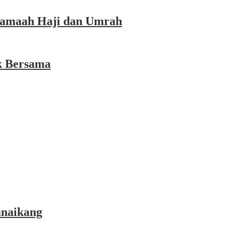
 Jamaah Haji dan Umrah
k Bersama
anaikang