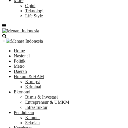
More
Opini
Teknologi
Life Style
×
Home
Nasional
Politik
Metro
Daerah
Hukum & HAM
Korupsi
Kriminal
Ekonomi
Bisnis & Investasi
Entrepreneur & UMKM
Infrastruktur
Pendidikan
Kampus
Sekolah
Kesehatan