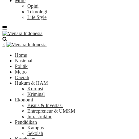
More
Opini
Teknologi
Life Style
×
Home
Nasional
Politik
Metro
Daerah
Hukum & HAM
Korupsi
Kriminal
Ekonomi
Bisnis & Investasi
Entrepreneur & UMKM
Infrastruktur
Pendidikan
Kampus
Sekolah
Kesehatan