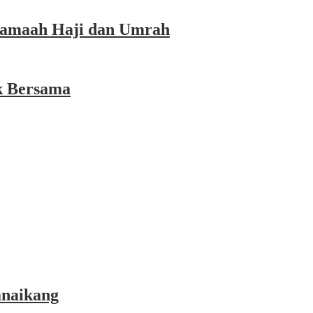
 Jamaah Haji dan Umrah
k Bersama
anaikang