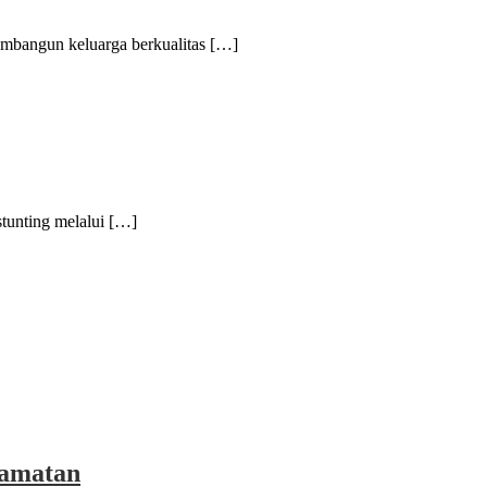
ngun keluarga berkualitas […]
unting melalui […]
camatan