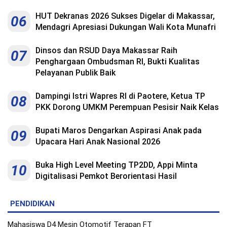
Indonesia
.
HUT Dekranas 2026 Sukses Digelar di Makassar,
06
All
Right
Mendagri Apresiasi Dukungan Wali Kota Munafri
Reserve
Dinsos dan RSUD Daya Makassar Raih
07
Penghargaan Ombudsman RI, Bukti Kualitas
Pelayanan Publik Baik
Dampingi Istri Wapres RI di Paotere, Ketua TP
08
PKK Dorong UMKM Perempuan Pesisir Naik Kelas
Bupati Maros Dengarkan Aspirasi Anak pada
09
Upacara Hari Anak Nasional 2026
Buka High Level Meeting TP2DD, Appi Minta
10
Digitalisasi Pemkot Berorientasi Hasil
PENDIDIKAN
Mahasiswa D4 Mesin Otomotif Terapan FT