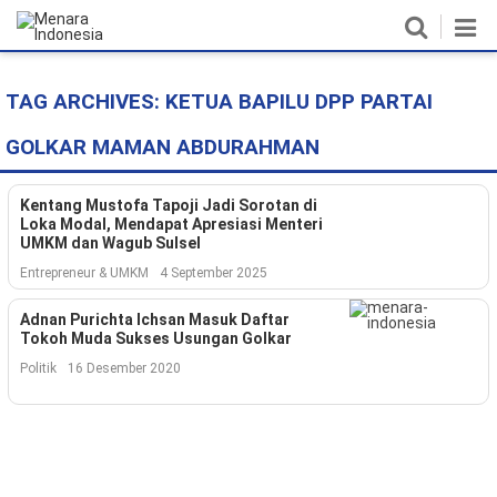
TAG ARCHIVES:
KETUA BAPILU DPP PARTAI
Home
GOLKAR MAMAN ABDURAHMAN
Nasional
Politik
Kentang Mustofa Tapoji Jadi Sorotan di
Loka Modal, Mendapat Apresiasi Menteri
UMKM dan Wagub Sulsel
Metro
Entrepreneur & UMKM
4 September 2025
Daerah
Adnan Purichta Ichsan Masuk Daftar
Tokoh Muda Sukses Usungan Golkar
Hukum & HAM
Politik
16 Desember 2020
Ekonomi
Pendidikan