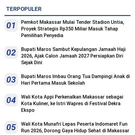
Kesehatan
TERPOPULER
Lingkungan
Pemkot Makassar Mulai Tender Stadion Untia,
01
Olahraga
Proyek Strategis Rp350 Miliar Masuk Tahap
Pemilihan Penyedia
More
Bupati Maros Sambut Kepulangan Jamaah Haji
02
2026, Ajak Calon Jamaah 2027 Persiapkan Diri
Sejak Dini
Bupati Maros Imbau Orang Tua Dampingi Anak di
03
Hari Pertama Masuk Sekolah
Wali Kota Appi Perkenalkan Makassar sebagai
04
Kota Kuliner, ke Istri Wapres di Festival Dekra
Ekspo
©
Wali Kota Munafri Lepas Peserta Indomaret Fun
Copyright
05
2026
Run 2026, Dorong Gaya Hidup Sehat di Makassar
Menara