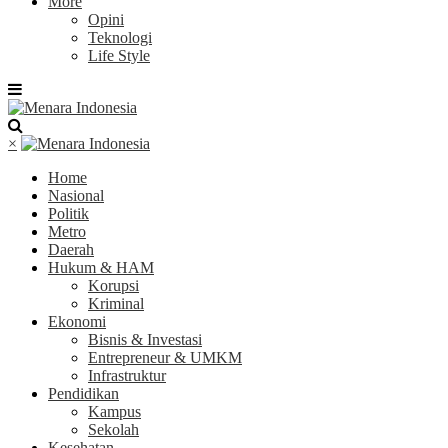
More
Opini
Teknologi
Life Style
×
Home
Nasional
Politik
Metro
Daerah
Hukum & HAM
Korupsi
Kriminal
Ekonomi
Bisnis & Investasi
Entrepreneur & UMKM
Infrastruktur
Pendidikan
Kampus
Sekolah
Kesehatan