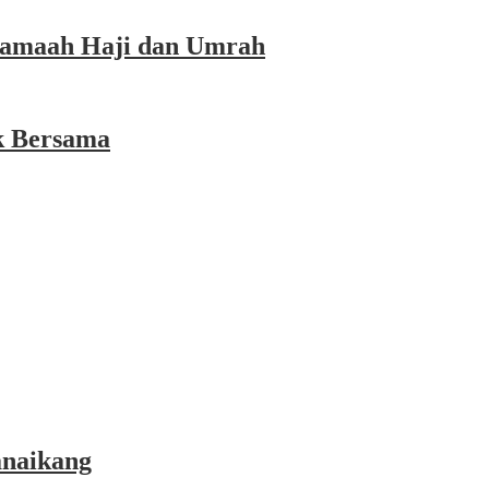
 Jamaah Haji dan Umrah
k Bersama
anaikang