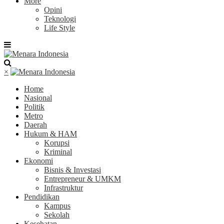
More
Opini
Teknologi
Life Style
×
Home
Nasional
Politik
Metro
Daerah
Hukum & HAM
Korupsi
Kriminal
Ekonomi
Bisnis & Investasi
Entrepreneur & UMKM
Infrastruktur
Pendidikan
Kampus
Sekolah
Kesehatan