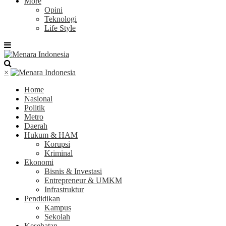
More
Opini
Teknologi
Life Style
×
Home
Nasional
Politik
Metro
Daerah
Hukum & HAM
Korupsi
Kriminal
Ekonomi
Bisnis & Investasi
Entrepreneur & UMKM
Infrastruktur
Pendidikan
Kampus
Sekolah
Kesehatan