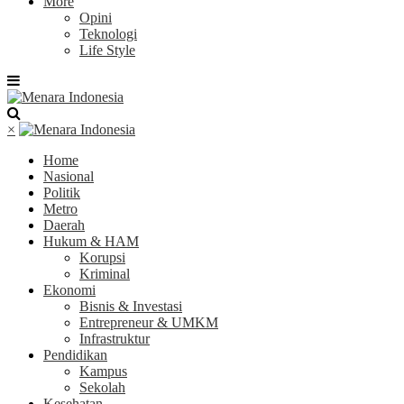
More
Opini
Teknologi
Life Style
×
Home
Nasional
Politik
Metro
Daerah
Hukum & HAM
Korupsi
Kriminal
Ekonomi
Bisnis & Investasi
Entrepreneur & UMKM
Infrastruktur
Pendidikan
Kampus
Sekolah
Kesehatan