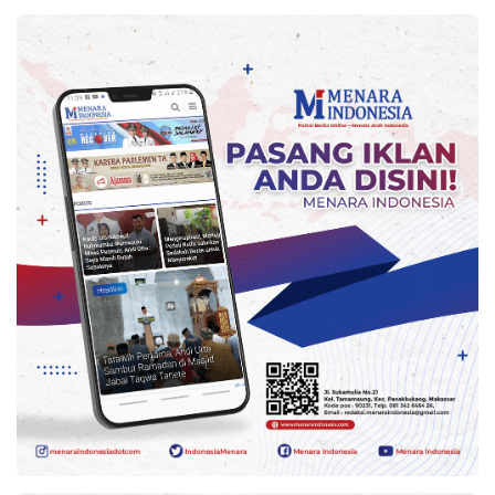
Kesehatan
Lingkungan
Olahraga
More
©
Copyright
2026
Menara