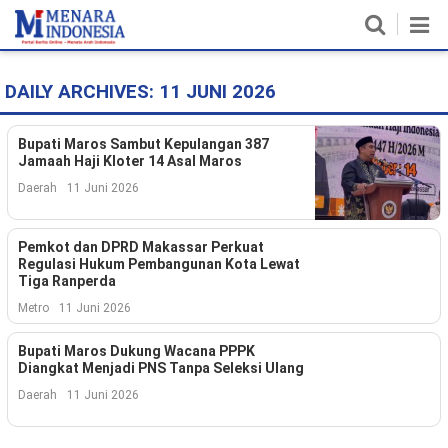
DAILY ARCHIVES:
11 JUNI 2026
Home
Nasional
Bupati Maros Sambut Kepulangan 387
Jamaah Haji Kloter 14 Asal Maros
Politik
Daerah
11 Juni 2026
Metro
Pemkot dan DPRD Makassar Perkuat
Regulasi Hukum Pembangunan Kota Lewat
Daerah
Tiga Ranperda
Metro
11 Juni 2026
Hukum & HAM
Bupati Maros Dukung Wacana PPPK
Ekonomi
Diangkat Menjadi PNS Tanpa Seleksi Ulang
Daerah
11 Juni 2026
Pendidikan