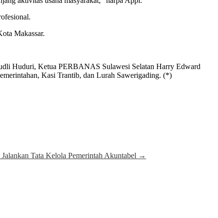
njang aktivitas usaha masyarakat,” harpa Appi.
ofesional.
Kota Makassar.
 Hudli Huduri, Ketua PERBANAS Sulawesi Selatan Harry Edward
merintahan, Kasi Trantib, dan Lurah Sawerigading. (*)
Jalankan Tata Kelola Pemerintah Akuntabel
→