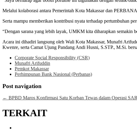
“Saya berharap agar booth portable ini digunakan dengan sebaik-baik
Melalui kolaborasi antara Pemerintah Kota Makassar dan PERBANAS
Serta mampu memberikan kontribusi nyata terhadap pertumbuhan per
“Dengan sarana yang lebih layak, UMKM kita diharapkan semakin b
Acara ini dihadiri langsung oleh Wali Kota Makassar, Munafri A
Kwenre, serta Camat Ujung Pandang Andi Husni, S.STP., M.Si. bersa
Corporate Social Responsibility (CSR)
Munafri Arifuddin
Pemkot Makassar
Perhimpunan Bank Nasional (Perbanas)
Post navigation
←
BPBD Maros Konfirmasi Satu Korban Tewas dalam Operasi SA
TERKAIT