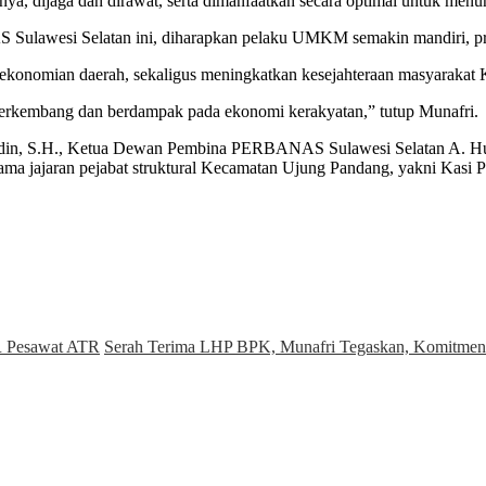
nya, dijaga dan dirawat, serta dimanfaatkan secara optimal untuk menu
 Sulawesi Selatan ini, diharapkan pelaku UMKM semakin mandiri, pr
ekonomian daerah, sekaligus meningkatkan kesejahteraan masyarakat 
erkembang dan berdampak pada ekonomi kerakyatan,” tutup Munafri.
rifuddin, S.H., Ketua Dewan Pembina PERBANAS Sulawesi Selatan A.
ma jajaran pejabat struktural Kecamatan Ujung Pandang, yakni Kasi Pe
R Pesawat ATR
Serah Terima LHP BPK, Munafri Tegaskan, Komitmen 