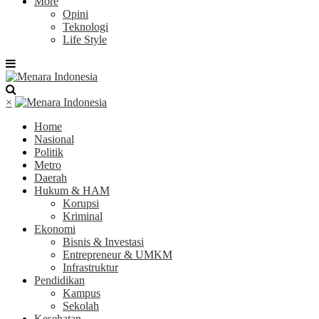
More
Opini
Teknologi
Life Style
×
Home
Nasional
Politik
Metro
Daerah
Hukum & HAM
Korupsi
Kriminal
Ekonomi
Bisnis & Investasi
Entrepreneur & UMKM
Infrastruktur
Pendidikan
Kampus
Sekolah
Kesehatan