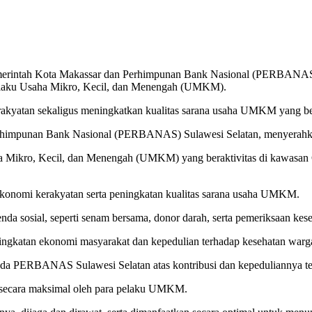
merintah Kota Makassar dan Perhimpunan Bank Nasional (PERBANAS) 
 pelaku Usaha Mikro, Kecil, dan Menengah (UMKM).
akyatan sekaligus meningkatkan kualitas sarana usaha UMKM yang ber
Perhimpunan Bank Nasional (PERBANAS) Sulawesi Selatan, menyerahkan
ha Mikro, Kecil, dan Menengah (UMKM) yang beraktivitas di kawasan 
ekonomi kerakyatan serta peningkatan kualitas sarana usaha UMKM.
a sosial, seperti senam bersama, donor darah, serta pemeriksaan keseh
eningkatan ekonomi masyarakat dan kepedulian terhadap kesehatan war
pada PERBANAS Sulawesi Selatan atas kontribusi dan kepedulianny
an secara maksimal oleh para pelaku UMKM.