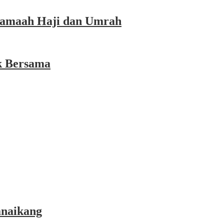
 Jamaah Haji dan Umrah
k Bersama
anaikang