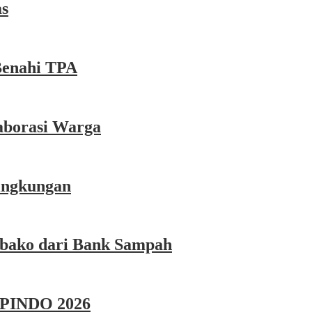
as
Benahi TPA
aborasi Warga
Lingkungan
mbako dari Bank Sampah
 APINDO 2026