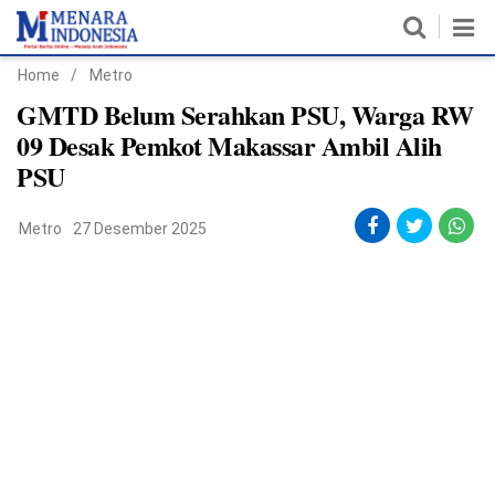
Home
/
Metro
Home
GMTD Belum Serahkan PSU, Warga RW
09 Desak Pemkot Makassar Ambil Alih
Nasional
PSU
Politik
Metro
27 Desember 2025
Metro
Daerah
Hukum & HAM
Ekonomi
Pendidikan