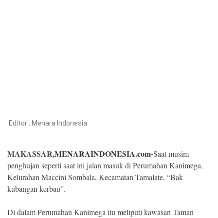
Kesehatan
Lingkungan
Olahraga
More
Editor :
Menara Indonesia
MAKASSAR,
MENARAINDONESIA.com-
Saat musim
penghujan seperti saat ini jalan masuk di Perumahan Kanimega,
Kelurahan Maccini Sombala, Kecamatan Tamalate, “Bak
kubangan kerbau”.
©
Copyright
2026
Di dalam Perumahan Kanimega itu meliputi kawasan Taman
Menara