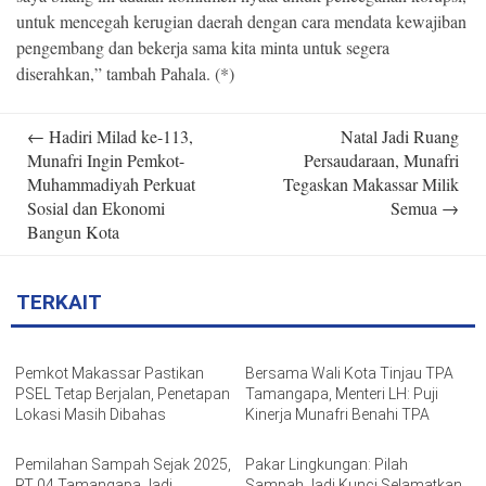
untuk mencegah kerugian daerah dengan cara mendata kewajiban
pengembang dan bekerja sama kita minta untuk segera
diserahkan,” tambah Pahala. (*)
Post
←
Hadiri Milad ke-113,
Natal Jadi Ruang
navigation
Munafri Ingin Pemkot-
Persaudaraan, Munafri
Muhammadiyah Perkuat
Tegaskan Makassar Milik
Sosial dan Ekonomi
Semua
→
Bangun Kota
TERKAIT
Pemkot Makassar Pastikan
Bersama Wali Kota Tinjau TPA
PSEL Tetap Berjalan, Penetapan
Tamangapa, Menteri LH: Puji
Lokasi Masih Dibahas
Kinerja Munafri Benahi TPA
Pemilahan Sampah Sejak 2025,
Pakar Lingkungan: Pilah
RT 04 Tamangapa Jadi
Sampah Jadi Kunci Selamatkan