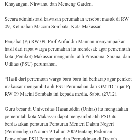
Indonesia
Khayangan, Nirwana, dan Menteng Garden.
.
All
Right
Secara administrasi kawasan perumahan tersebut masuk di RW
Reserve
09, Kelurahan Maccini Sombala, Kota Makassar.
Penjabat (Pj) RW 09, Prof Arifuddin Mannan menyampaikan
hasil dari rapat warga perumahan itu mendesak agar pemerintah
kota (Pemkot) Makassar mengambil alih Prasarana, Sarana, dan
Utilitas (PSU) perumahan.
“Hasil dari pertemuan warga baru baru ini berharap agar pemkot
makassar mengambil alih PSU Perumahan dari GMTD,’ ujar Pj
RW 09 Macini Sombala ini kepada media, Sabtu (27/12).
Guru besar di Universitas Hasanuddin (Unhas) itu mengatakan
pemerintah kota Makassar dapat mengambil alih PSU itu
berdasarkan peraturan Peraturan Menteri Dalam Negeri
(Permendagri) Nomor 9 Tahun 2009 tentang Pedoman
Penyerahan PSU Perumahan dan Permukiman di Daerah.