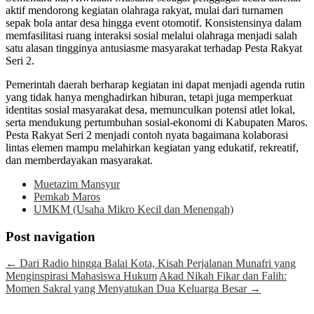
aktif mendorong kegiatan olahraga rakyat, mulai dari turnamen
sepak bola antar desa hingga event otomotif. Konsistensinya dalam
memfasilitasi ruang interaksi sosial melalui olahraga menjadi salah
satu alasan tingginya antusiasme masyarakat terhadap Pesta Rakyat
Seri 2.
Pemerintah daerah berharap kegiatan ini dapat menjadi agenda rutin
yang tidak hanya menghadirkan hiburan, tetapi juga memperkuat
identitas sosial masyarakat desa, memunculkan potensi atlet lokal,
serta mendukung pertumbuhan sosial-ekonomi di Kabupaten Maros.
Pesta Rakyat Seri 2 menjadi contoh nyata bagaimana kolaborasi
lintas elemen mampu melahirkan kegiatan yang edukatif, rekreatif,
dan memberdayakan masyarakat.
Muetazim Mansyur
Pemkab Maros
UMKM (Usaha Mikro Kecil dan Menengah)
Post navigation
←
Dari Radio hingga Balai Kota, Kisah Perjalanan Munafri yang
Menginspirasi Mahasiswa Hukum
Akad Nikah Fikar dan Falih:
Momen Sakral yang Menyatukan Dua Keluarga Besar
→