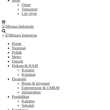
More
Opini
Teknologi
Life Style
×
Home
Nasional
Politik
Metro
Daerah
Hukum & HAM
Korupsi
Kriminal
Ekonomi
Bisnis & Investasi
Entrepreneur & UMKM
Infrastruktur
Pendidikan
Kampus
Sekolah
Kesehatan