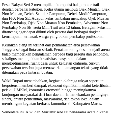
Pesta Rakyat Seri 2 menampilkan kompetisi balap motor trail
dengan berbagai kategori. Kelas utama meliputi Ojek Muatan, Ojek
Non Muatan, Bebek Standar Campuran, Bebek Modif Campuran,
dan FFA Non SE. Adapun kelas tambahan mencakup Ojek Muatan
Non Pembalap, Ojek Non Muatan Non Pembalap, Adventure Non
Pembalap Non SE, serta Mini Trail usia 12 tahun. Beragam kelas ini
dirancang agar dapat diikuti oleh peserta dari berbagai tingkat
kemampuan, termasuk warga yang bukan pembalap profesional.
Keunikan ajang ini terlihat dari pemanfaatan area persawahan
Jenggoa sebagai lintasan sirkuit. Penataan ruang desa menjadi arena
balap memberikan pengalaman berbeda bagi peserta dan penonton,
sekaligus menunjukkan kreativitas masyarakat dalam
mengoptimalisasi ruang desa untuk kegiatan olahraga. Sirkuit
persawahan tersebut juga menawarkan tantangan teknis yang tidak
ditemukan pada lintasan buatan.
Wakil Bupati menambahkan, kegiatan olahraga rakyat seperti ini
berpotensi memberi dampak ekonomi signifikan melalui keterlibatan
pelaku UMKM, komunitas otomotif, hingga meningkatnya
kunjungan masyarakat dari luar daerah. Ia menekankan pentingnya
sinergi antara pemerintah, masyarakat, dan tokoh lokal dalam
membangun kegiatan berbasis komunitas di Kabupaten Maros.
Sementara itu, Alwildan Mustahir sebagai penggagas acara dikenal