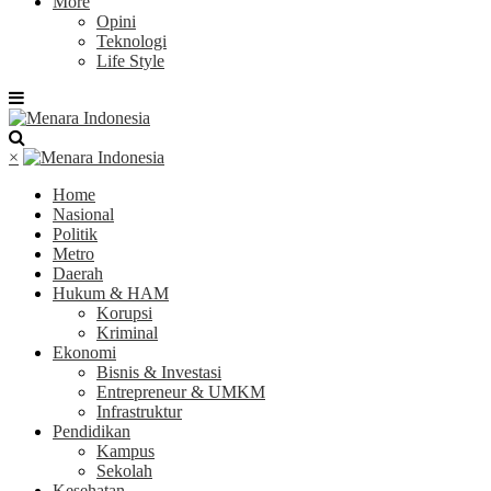
More
Opini
Teknologi
Life Style
×
Home
Nasional
Politik
Metro
Daerah
Hukum & HAM
Korupsi
Kriminal
Ekonomi
Bisnis & Investasi
Entrepreneur & UMKM
Infrastruktur
Pendidikan
Kampus
Sekolah
Kesehatan