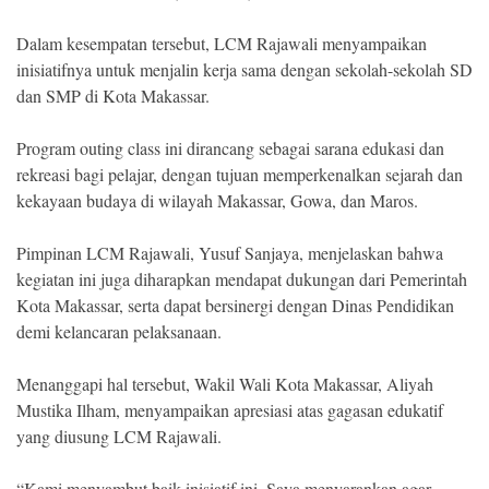
Indonesia
.
All
Dalam kesempatan tersebut, LCM Rajawali menyampaikan
Right
inisiatifnya untuk menjalin kerja sama dengan sekolah-sekolah SD
Reserve
dan SMP di Kota Makassar.
Program outing class ini dirancang sebagai sarana edukasi dan
rekreasi bagi pelajar, dengan tujuan memperkenalkan sejarah dan
kekayaan budaya di wilayah Makassar, Gowa, dan Maros.
Pimpinan LCM Rajawali, Yusuf Sanjaya, menjelaskan bahwa
kegiatan ini juga diharapkan mendapat dukungan dari Pemerintah
Kota Makassar, serta dapat bersinergi dengan Dinas Pendidikan
demi kelancaran pelaksanaan.
Menanggapi hal tersebut, Wakil Wali Kota Makassar, Aliyah
Mustika Ilham, menyampaikan apresiasi atas gagasan edukatif
yang diusung LCM Rajawali.
“Kami menyambut baik inisiatif ini. Saya menyarankan agar