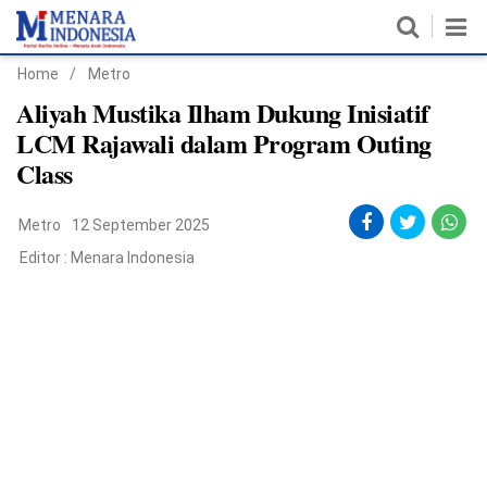
Home
/
Metro
Home
Aliyah Mustika Ilham Dukung Inisiatif
LCM Rajawali dalam Program Outing
Nasional
Class
Politik
Metro
12 September 2025
Metro
Editor :
Menara Indonesia
Daerah
Hukum & HAM
Ekonomi
Pendidikan