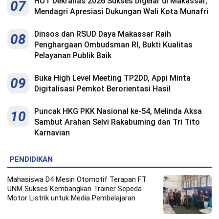
HUT Dekranas 2026 Sukses Digelar di Makassar,
07
Mendagri Apresiasi Dukungan Wali Kota Munafri
Dinsos dan RSUD Daya Makassar Raih
08
Penghargaan Ombudsman RI, Bukti Kualitas
Pelayanan Publik Baik
Buka High Level Meeting TP2DD, Appi Minta
09
Digitalisasi Pemkot Berorientasi Hasil
Puncak HKG PKK Nasional ke-54, Melinda Aksa
10
Sambut Arahan Selvi Rakabuming dan Tri Tito
Karnavian
PENDIDIKAN
Mahasiswa D4 Mesin Otomotif Terapan FT
UNM Sukses Kembangkan Trainer Sepeda
Motor Listrik untuk Media Pembelajaran