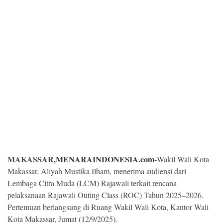
Kesehatan
Lingkungan
Olahraga
More
MAKASSAR,
MENARAINDONESIA.com-
Wakil Wali Kota
Makassar, Aliyah Mustika Ilham, menerima audiensi dari
Lembaga Citra Muda (LCM) Rajawali terkait rencana
pelaksanaan Rajawali Outing Class (ROC) Tahun 2025–2026.
©
Copyright
Pertemuan berlangsung di Ruang Wakil Wali Kota, Kantor Wali
2026
Kota Makassar, Jumat (12/9/2025).
Menara