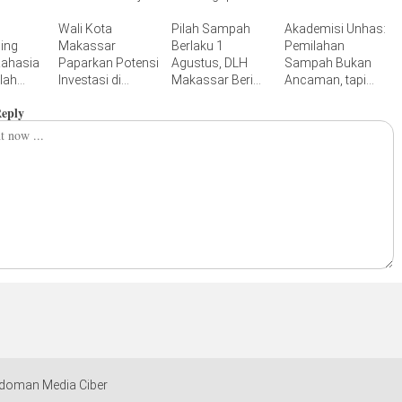
bahas
Kinerja Munafri
Percontohan
Makassar dari
Benahi TPA
Wali Kota
Berbasis
Pilah Sampah
Krisis Lingkungan
Akademisi Unhas:
ing
Makassar
Kolaborasi Warga
Berlaku 1
Pemilahan
Rahasia
Paparkan Potensi
Agustus, DLH
Sampah Bukan
lah
Investasi di
Makassar Beri
Ancaman, tapi
 Warga
Investment Forum
Waktu Tiga Bulan
Peluang Ekonomi
Reply
embako
Rakornas APINDO
Sebelum
Baru
k Sampah
2026
Terapkan Sanksi
doman Media Ciber