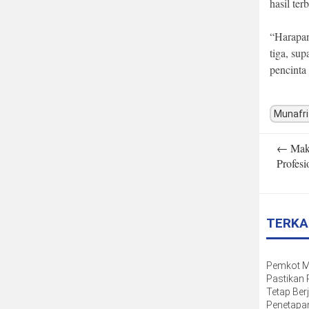
hasil ter
“Harapan
tiga, su
pencinta
Munafri
Post
←
Maka
navigatio
Profes
TERKA
Pemkot 
Pastikan
Tetap Berj
Penetapa