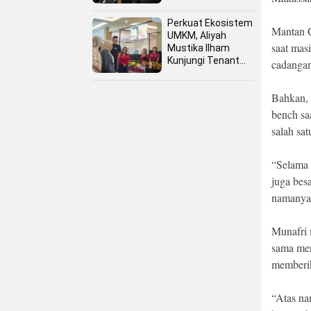
Perkuat Ekosistem
Mantan 
UMKM, Aliyah
saat mas
Mustika Ilham
Kunjungi Tenant
cadangan
Kuliner dan Booth
Fashion Fiesta
Bahkan, 
bench sa
salah sat
“Selama 
juga bes
namanya 
Munafri 
sama men
memberik
“Atas na