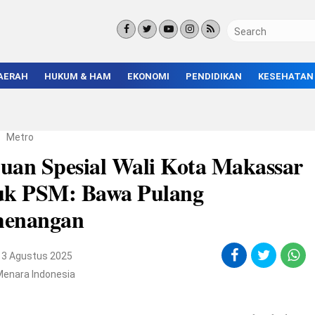
AERAH
HUKUM & HAM
EKONOMI
PENDIDIKAN
KESEHATAN
KORUPSI
BISNIS & INVESTASI
KAMPUS
KRIMINAL
ENTREPRENEUR &
SEKOLAH
UMKM
INFRASTRUKTUR
/
Metro
uan Spesial Wali Kota Makassar
uk PSM: Bawa Pulang
enangan
13 Agustus 2025
Menara Indonesia