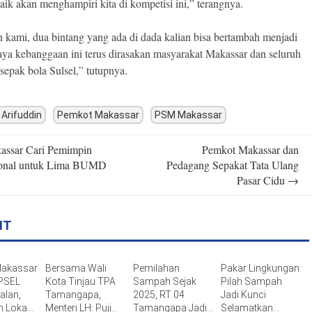
baik akan menghampiri kita di kompetisi ini,” terangnya.
 kami, dua bintang yang ada di dada kalian bisa bertambah menjadi
paya kebanggaan ini terus dirasakan masyarakat Makassar dan seluruh
 sepak bola Sulsel,” tutupnya.
 Arifuddin
Pemkot Makassar
PSM Makassar
ssar Cari Pemimpin
Pemkot Makassar dan
n
ional untuk Lima BUMD
Pedagang Sepakat Tata Ulang
Pasar Cidu
→
IT
Makassar
Bersama Wali
Pemilahan
Pakar Lingkungan:
 PSEL
Kota Tinjau TPA
Sampah Sejak
Pilah Sampah
alan,
Tamangapa,
2025, RT 04
Jadi Kunci
n Lokasi
Menteri LH: Puji
Tamangapa Jadi
Selamatkan