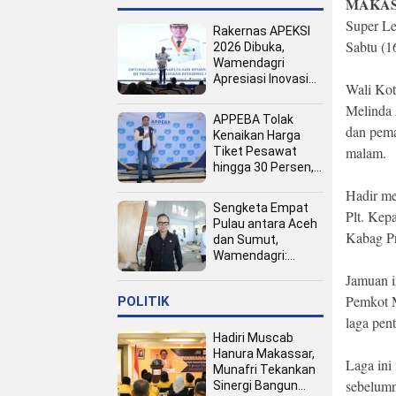
MAKAS
Super L
Rakernas APEKSI
Sabtu (
2026 Dibuka,
Wamendagri
Apresiasi Inovasi
Wali Kot
Pertumbuhan PAD
Melinda
Tingkat Kota
APPEBA Tolak
dan pema
Kenaikan Harga
malam.
Tiket Pesawat
hingga 30 Persen,
Dinilai Bebani
Hadir me
Jamaah Haji dan
Sengketa Empat
Plt. Kep
Umrah
Pulau antara Aceh
Kabag Pr
dan Sumut,
Wamendagri:
Semua Pihak
Jamuan i
Duduk Bersama
Pemkot M
POLITIK
laga pen
Hadiri Muscab
Hanura Makassar,
Laga ini
Munafri Tekankan
sebelumn
Sinergi Bangun