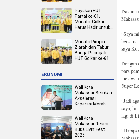
Kota
Dalam a
Rayakan HUT
Partai ke-61,
Makassar
Munafri: Golkar
Harus Hadir untuk
“Saya mi
Rakyat
bersama.
Munafri Pimpin
Ziarah dan Tabur
saya Kot
Bunga Peringati
HUT Golkar ke-61 di
Dengan d
TMP Panaikang
para pem
EKONOMI
melawan 
Super L
Wali Kota
Makassar Serukan
Akselerasi
“Jadi ag
Koperasi Merah
saya, hi
Putih, Dukung
lagi di L
Program Presiden
Wali Kota
Prabowo
Makassar Resmi
Buka Livin’ Fest
“Harapan
2025
Makassar,