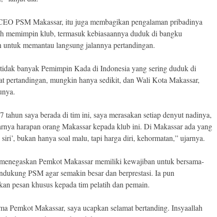
CEO PSM Makassar, itu juga membagikan pengalaman pribadinya
ih memimpin klub, termasuk kebiasaannya duduk di bangku
 untuk memantau langsung jalannya pertandingan.
tidak banyak Pemimpin Kada di Indonesia yang sering duduk di
at pertandingan, mungkin hanya sedikit, dan Wali Kota Makassar,
unya.
7 tahun saya berada di tim ini, saya merasakan setiap denyut nadinya,
arnya harapan orang Makassar kepada klub ini. Di Makassar ada yang
siri’, bukan hanya soal malu, tapi harga diri, kehormatan,” ujarnya.
menegaskan Pemkot Makassar memiliki kewajiban untuk bersama-
dukung PSM agar semakin besar dan berprestasi. Ia pun
an pesan khusus kepada tim pelatih dan pemain.
ma Pemkot Makassar, saya ucapkan selamat bertanding. Insyaallah