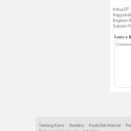
Masih Di
Ketua RT
Rappokall
Bagikan 
Sukses Pi
Sampah,
Leave a 
Dapat S
dari Ban
Tentang Kami
Redaksi
Kode Etik Internal
Pe