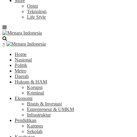
More
Opini
Teknologi
Life Style
×
Home
Nasional
Politik
Metro
Daerah
Hukum & HAM
Korupsi
Kriminal
Ekonomi
Bisnis & Investasi
Entrepreneur & UMKM
Infrastruktur
Pendidikan
Kampus
Sekolah
Kesehatan