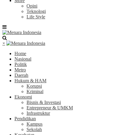
More
Opini
Teknologi
Life Style
×
Home
Nasional
Politik
Metro
Daerah
Hukum & HAM
Korupsi
Kriminal
Ekonomi
Bisnis & Investasi
Entrepreneur & UMKM
Infrastruktur
Pendidikan
Kampus
Sekolah
Kesehatan