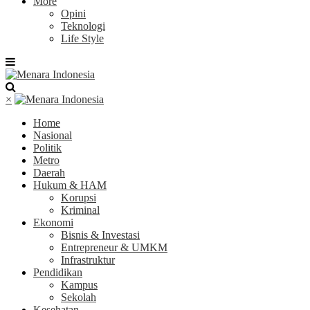
More
Opini
Teknologi
Life Style
×
Home
Nasional
Politik
Metro
Daerah
Hukum & HAM
Korupsi
Kriminal
Ekonomi
Bisnis & Investasi
Entrepreneur & UMKM
Infrastruktur
Pendidikan
Kampus
Sekolah
Kesehatan