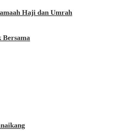
 Jamaah Haji dan Umrah
k Bersama
anaikang