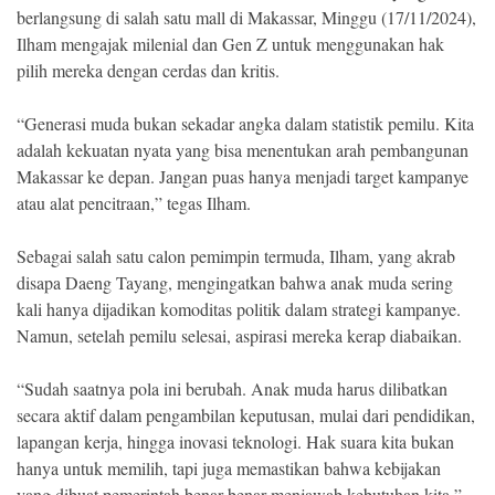
Indonesia
berlangsung di salah satu mall di Makassar, Minggu (17/11/2024),
.
All
Ilham mengajak milenial dan Gen Z untuk menggunakan hak
Right
pilih mereka dengan cerdas dan kritis.
Reserve
“Generasi muda bukan sekadar angka dalam statistik pemilu. Kita
adalah kekuatan nyata yang bisa menentukan arah pembangunan
Makassar ke depan. Jangan puas hanya menjadi target kampanye
atau alat pencitraan,” tegas Ilham.
Sebagai salah satu calon pemimpin termuda, Ilham, yang akrab
disapa Daeng Tayang, mengingatkan bahwa anak muda sering
kali hanya dijadikan komoditas politik dalam strategi kampanye.
Namun, setelah pemilu selesai, aspirasi mereka kerap diabaikan.
“Sudah saatnya pola ini berubah. Anak muda harus dilibatkan
secara aktif dalam pengambilan keputusan, mulai dari pendidikan,
lapangan kerja, hingga inovasi teknologi. Hak suara kita bukan
hanya untuk memilih, tapi juga memastikan bahwa kebijakan
yang dibuat pemerintah benar-benar menjawab kebutuhan kita,”