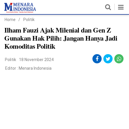
Home
/
Politik
Home
Ilham Fauzi Ajak Milenial dan Gen Z
Gunakan Hak Pilih: Jangan Hanya Jadi
Nasional
Komoditas Politik
Politik
Politik
18 November 2024
Metro
Editor :
Menara Indonesia
Daerah
Hukum & HAM
Ekonomi
Pendidikan