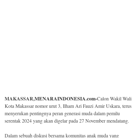
Kesehatan
Lingkungan
Olahraga
More
MAKASSAR,
MENARAINDONESIA.com-
Calon Wakil Wali
Kota Makassar nomor urut 3, Ilham Ari Fauzi Amir Uskara, terus
menyerukan pentingnya peran generasi muda dalam pemilu
serentak 2024 yang akan digelar pada 27 November mendatang.
©
Copyright
2026
Dalam sebuah diskusi bersama komunitas anak muda yang
Menara