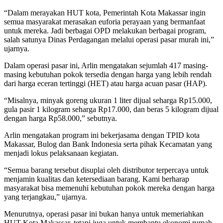
“Dalam merayakan HUT kota, Pemerintah Kota Makassar ingin
semua masyarakat merasakan euforia perayaan yang bermanfaat
untuk mereka. Jadi berbagai OPD melakukan berbagai program,
salah satunya Dinas Perdagangan melalui operasi pasar murah ini,”
ujarnya.
Dalam operasi pasar ini, Arlin mengatakan sejumlah 417 masing-
masing kebutuhan pokok tersedia dengan harga yang lebih rendah
dari harga eceran tertinggi (HET) atau harga acuan pasar (HAP).
“Misalnya, minyak goreng ukuran 1 liter dijual seharga Rp15.000,
gula pasir 1 kilogram seharga Rp17.000, dan beras 5 kilogram dijual
dengan harga Rp58.000,” sebutnya.
Arlin mengatakan program ini bekerjasama dengan TPID kota
Makassar, Bulog dan Bank Indonesia serta pihak Kecamatan yang
menjadi lokus pelaksanaan kegiatan.
“Semua barang tersebut disuplai oleh distributor terpercaya untuk
menjamin kualitas dan ketersediaan barang. Kami berharap
masyarakat bisa memenuhi kebutuhan pokok mereka dengan harga
yang terjangkau,” ujarnya.
Menurutnya, operasi pasar ini bukan hanya untuk memeriahkan
HUT Kota Makassar, tetapi juga untuk membantu ekonomi rumah