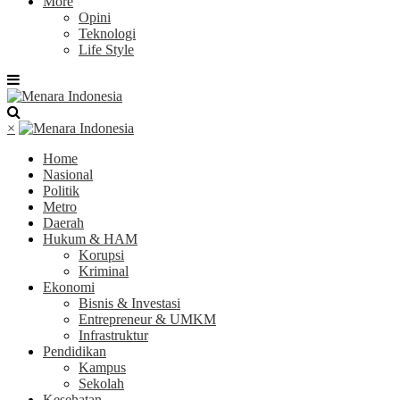
More
Opini
Teknologi
Life Style
×
Home
Nasional
Politik
Metro
Daerah
Hukum & HAM
Korupsi
Kriminal
Ekonomi
Bisnis & Investasi
Entrepreneur & UMKM
Infrastruktur
Pendidikan
Kampus
Sekolah
Kesehatan