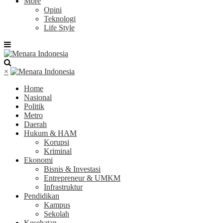
More
Opini
Teknologi
Life Style
×
Home
Nasional
Politik
Metro
Daerah
Hukum & HAM
Korupsi
Kriminal
Ekonomi
Bisnis & Investasi
Entrepreneur & UMKM
Infrastruktur
Pendidikan
Kampus
Sekolah
Kesehatan