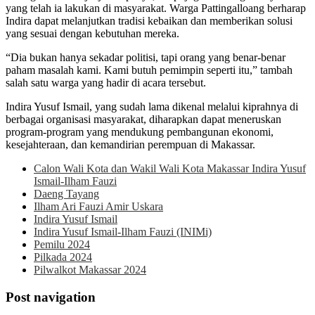
yang telah ia lakukan di masyarakat. Warga Pattingalloang berharap
Indira dapat melanjutkan tradisi kebaikan dan memberikan solusi
yang sesuai dengan kebutuhan mereka.
“Dia bukan hanya sekadar politisi, tapi orang yang benar-benar
paham masalah kami. Kami butuh pemimpin seperti itu,” tambah
salah satu warga yang hadir di acara tersebut.
Indira Yusuf Ismail, yang sudah lama dikenal melalui kiprahnya di
berbagai organisasi masyarakat, diharapkan dapat meneruskan
program-program yang mendukung pembangunan ekonomi,
kesejahteraan, dan kemandirian perempuan di Makassar.
Calon Wali Kota dan Wakil Wali Kota Makassar Indira Yusuf
Ismail-Ilham Fauzi
Daeng Tayang
Ilham Ari Fauzi Amir Uskara
Indira Yusuf Ismail
Indira Yusuf Ismail-Ilham Fauzi (INIMi)
Pemilu 2024
Pilkada 2024
Pilwalkot Makassar 2024
Post navigation