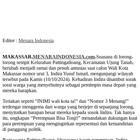
Editor :
Menara Indonesia
MAKASSAR,
MENARAINDONESIA.com-
Suasana di lorong-
lorong sempit Kelurahan Pattingalloang, Kecamatan Ujung Tanah,
berubah menjadi ramai dan penuh antusias saat calon Wali Kota
Makassar nomor urut 3, Indira Yusuf Ismail, mengunjungi wilayah
tersebut pada Kamis (10/10/2024). Kehadiran Indira disambut sorak
sorai warga yang menyebutnya sebagai pemimpin masa depan yang
mereka harapkan.
Teriakan seperti “INIMI wali kota ta!” dan “Nomor 3 Menang!”
terdengar menggema dari warga yang berjejer di sepanjang lorong,
menyiratkan harapan besar mereka kepada sosok Indira. Tak hanya
itu, ungkapan “Perempuan Bisa Tonji!” menandakan dukungan kuat
para perempuan yang menginginkan representasi dan kemandirian
di panggung politik.
Bagi warga Pattingalloang, khususnya kaum perempuan, Indira