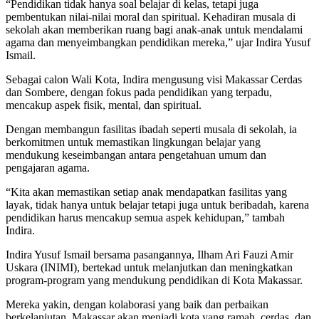
“Pendidikan tidak hanya soal belajar di kelas, tetapi juga
pembentukan nilai-nilai moral dan spiritual. Kehadiran musala di
sekolah akan memberikan ruang bagi anak-anak untuk mendalami
agama dan menyeimbangkan pendidikan mereka,” ujar Indira Yusuf
Ismail.
Sebagai calon Wali Kota, Indira mengusung visi Makassar Cerdas
dan Sombere, dengan fokus pada pendidikan yang terpadu,
mencakup aspek fisik, mental, dan spiritual.
Dengan membangun fasilitas ibadah seperti musala di sekolah, ia
berkomitmen untuk memastikan lingkungan belajar yang
mendukung keseimbangan antara pengetahuan umum dan
pengajaran agama.
“Kita akan memastikan setiap anak mendapatkan fasilitas yang
layak, tidak hanya untuk belajar tetapi juga untuk beribadah, karena
pendidikan harus mencakup semua aspek kehidupan,” tambah
Indira.
Indira Yusuf Ismail bersama pasangannya, Ilham Ari Fauzi Amir
Uskara (INIMI), bertekad untuk melanjutkan dan meningkatkan
program-program yang mendukung pendidikan di Kota Makassar.
Mereka yakin, dengan kolaborasi yang baik dan perbaikan
berkelanjutan, Makassar akan menjadi kota yang ramah, cerdas, dan