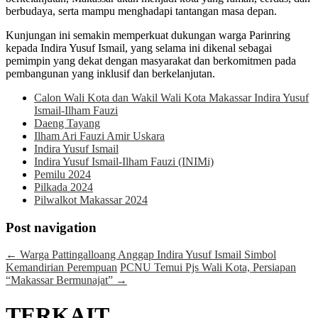
berbudaya, serta mampu menghadapi tantangan masa depan.
Kunjungan ini semakin memperkuat dukungan warga Parinring
kepada Indira Yusuf Ismail, yang selama ini dikenal sebagai
pemimpin yang dekat dengan masyarakat dan berkomitmen pada
pembangunan yang inklusif dan berkelanjutan.
Calon Wali Kota dan Wakil Wali Kota Makassar Indira Yusuf
Ismail-Ilham Fauzi
Daeng Tayang
Ilham Ari Fauzi Amir Uskara
Indira Yusuf Ismail
Indira Yusuf Ismail-Ilham Fauzi (INIMi)
Pemilu 2024
Pilkada 2024
Pilwalkot Makassar 2024
Post navigation
←
Warga Pattingalloang Anggap Indira Yusuf Ismail Simbol
Kemandirian Perempuan
PCNU Temui Pjs Wali Kota, Persiapan
“Makassar Bermunajat”
→
TERKAIT