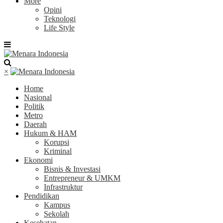
More
Opini
Teknologi
Life Style
×
Home
Nasional
Politik
Metro
Daerah
Hukum & HAM
Korupsi
Kriminal
Ekonomi
Bisnis & Investasi
Entrepreneur & UMKM
Infrastruktur
Pendidikan
Kampus
Sekolah
Kesehatan