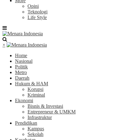
More
Opini
Teknologi
Life Style
×
Home
Nasional
Politik
Metro
Daerah
Hukum & HAM
Korupsi
Kriminal
Ekonomi
Bisnis & Investasi
Entrepreneur & UMKM
Infrastruktur
Pendidikan
Kampus
Sekolah
Kesehatan