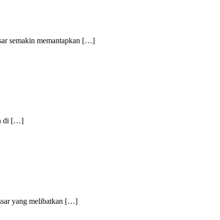
r semakin memantapkan […]
 di […]
r yang melibatkan […]