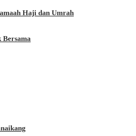
 Jamaah Haji dan Umrah
k Bersama
anaikang