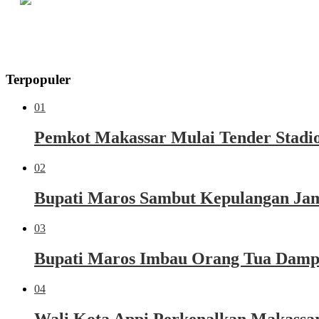
Terpopuler
01
Pemkot Makassar Mulai Tender Stadio
02
Bupati Maros Sambut Kepulangan Jama
03
Bupati Maros Imbau Orang Tua Dampi
04
Wali Kota Appi Perkenalkan Makassar 