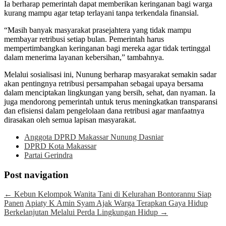
Ia berharap pemerintah dapat memberikan keringanan bagi warga
kurang mampu agar tetap terlayani tanpa terkendala finansial.
“Masih banyak masyarakat prasejahtera yang tidak mampu
membayar retribusi setiap bulan. Pemerintah harus
mempertimbangkan keringanan bagi mereka agar tidak tertinggal
dalam menerima layanan kebersihan,” tambahnya.
Melalui sosialisasi ini, Nunung berharap masyarakat semakin sadar
akan pentingnya retribusi persampahan sebagai upaya bersama
dalam menciptakan lingkungan yang bersih, sehat, dan nyaman. Ia
juga mendorong pemerintah untuk terus meningkatkan transparansi
dan efisiensi dalam pengelolaan dana retribusi agar manfaatnya
dirasakan oleh semua lapisan masyarakat.
Anggota DPRD Makassar Nunung Dasniar
DPRD Kota Makassar
Partai Gerindra
Post navigation
←
Kebun Kelompok Wanita Tani di Kelurahan Bontorannu Siap
Panen
Apiaty K Amin Syam Ajak Warga Terapkan Gaya Hidup
Berkelanjutan Melalui Perda Lingkungan Hidup
→