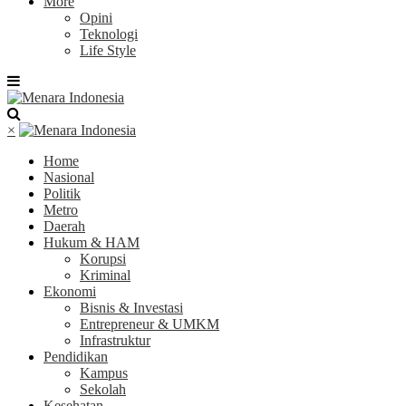
More
Opini
Teknologi
Life Style
×
Home
Nasional
Politik
Metro
Daerah
Hukum & HAM
Korupsi
Kriminal
Ekonomi
Bisnis & Investasi
Entrepreneur & UMKM
Infrastruktur
Pendidikan
Kampus
Sekolah
Kesehatan