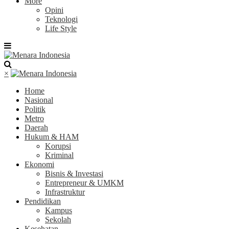
More
Opini
Teknologi
Life Style
×
Home
Nasional
Politik
Metro
Daerah
Hukum & HAM
Korupsi
Kriminal
Ekonomi
Bisnis & Investasi
Entrepreneur & UMKM
Infrastruktur
Pendidikan
Kampus
Sekolah
Kesehatan